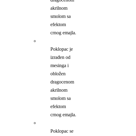
akrilnom
smolom sa
efektom
crnog emajla.
Poklopac je
izrađen od
mesinga i
obložen
dragocenom
akrilnom
smolom sa
efektom
crnog emajla.
Poklopac se