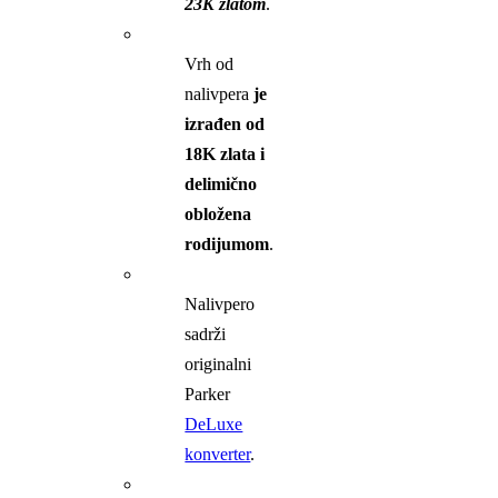
23K zlatom
.
Vrh od
nalivpera
je
izrađen od
18K zlata i
delimično
obložena
rodijumom
.
Nalivpero
sadrži
originalni
Parker
DeLuxe
konverter
.