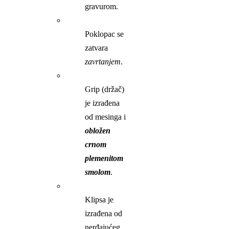
gravurom.
Poklopac se
zatvara
zavrtanjem
.
Grip (držač)
je izrađena
od mesinga i
obložen
crnom
plemenitom
smolom
.
Klipsa je
izrađena od
nerđajućeg