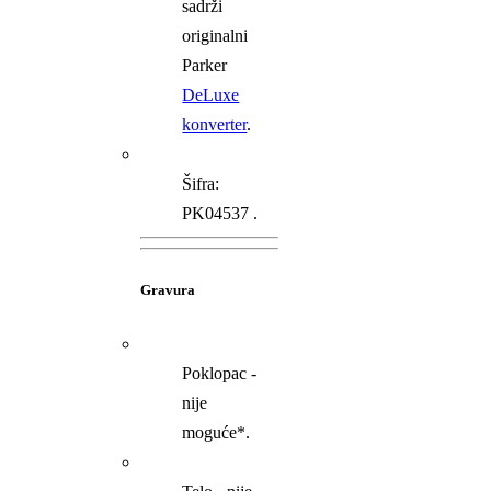
sadrži
originalni
Parker
DeLuxe
konverter
.
Šifra:
PK04537 .
Gravura
Poklopac -
nije
moguće*.