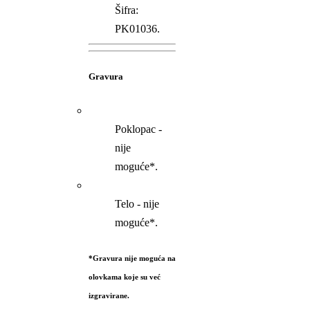
Šifra:
PK01036.
Gravura
Poklopac -
nije
moguće*.
Telo - nije
moguće*.
*Gravura nije moguća na
olovkama koje su već
izgravirane.