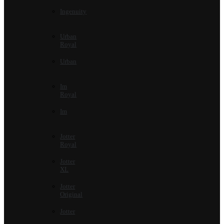
Ingenuity
Urban
Royal
Urban
Im
Royal
Im
Jotter
Royal
Jotter
XL
Jotter
Original
Jotter