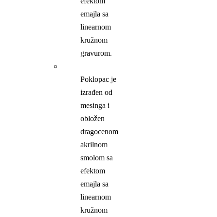
efektom
emajla sa
linearnom
kružnom
gravurom.
Poklopac je
izrađen od
mesinga i
obložen
dragocenom
akrilnom
smolom sa
efektom
emajla sa
linearnom
kružnom