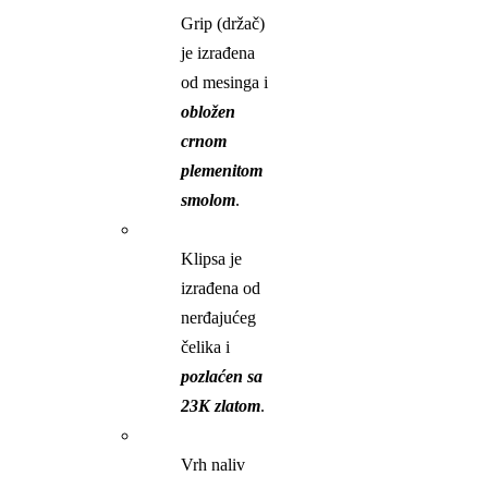
Grip (držač)
je izrađena
od mesinga i
obložen
crnom
plemenitom
smolom
.
Klipsa je
izrađena od
nerđajućeg
čelika i
pozlaćen sa
23K zlatom
.
Vrh naliv