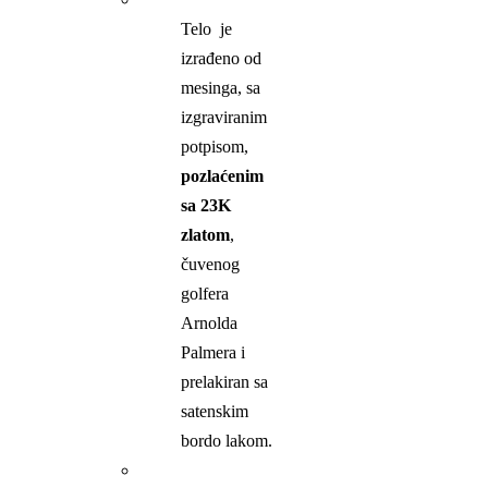
Telo je
izrađeno od
mesinga, sa
izgraviranim
potpisom,
pozlaćenim
sa 23K
zlatom
,
čuvenog
golfera
Arnolda
Palmera i
prelakiran sa
satenskim
bordo lakom.