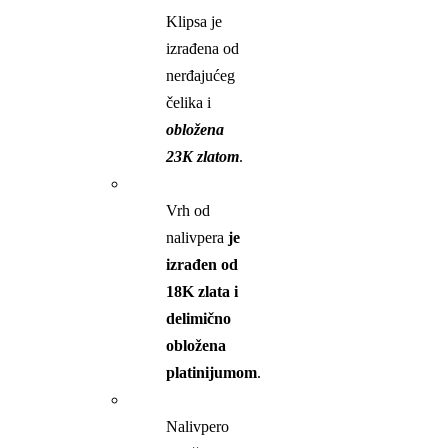
Klipsa je
izrađena od
nerđajućeg
čelika i
obložena
23K zlatom
.
Vrh od
nalivpera
je
izrađen od
18K zlata i
delimično
obložena
platinijumom
.
Nalivpero