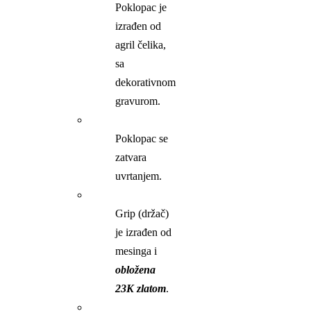
Poklopac je
izrađen od
agril čelika,
sa
dekorativnom
gravurom.
Poklopac se
zatvara
uvrtanjem.
Grip (držač)
je izrađen od
mesinga i
obložena
23K zlatom
.