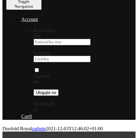
Toggle
Navigation
Account
Korisničko
ime:
Lozinka:
Zapamti
me
Registrujte
se
Cart
0
Duofold Royal
zadmin
2021-12-03T12:46:02+01:00