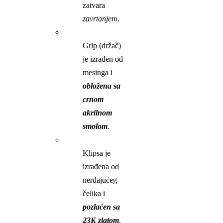
zatvara
zavrtanjem
.
Grip (držač)
je izrađen od
mesinga i
obložena sa
crnom
akrilnom
smolom
.
Klipsa je
izrađena od
nerđajućeg
čelika i
pozlaćen sa
23K zlatom
.