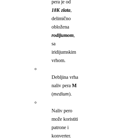
pera je od
18K zlata
,
delimično
obložena
rodijumom
,
sa
iridijumskim
vrhom.
Debljina vrha
naliv pera
M
(
medium
).
Naliv pero
može koristiti
patrone i
konverter.