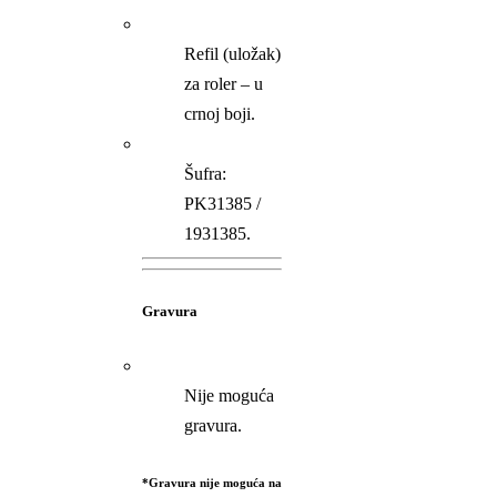
Refil (uložak)
za roler – u
crnoj boji.
Šufra:
PK31385 /
1931385.
Gravura
Nije moguća
gravura.
*Gravura nije moguća na