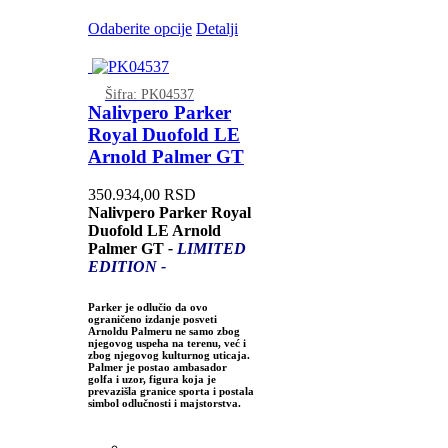
Odaberite opcije
Detalji
Šifra: PK04537
Nalivpero Parker
Royal Duofold LE
Arnold Palmer GT
350.934,00
RSD
Nalivpero Parker Royal
Duofold LE Arnold
Palmer GT
-
LIMITED
EDITION -
Parker je odlučio da ovo
ograničeno izdanje posveti
Arnoldu Palmeru ne samo zbog
njegovog uspeha na terenu, već i
zbog njegovog kulturnog uticaja.
Palmer je postao ambasador
golfa i uzor, figura koja je
prevazišla granice sporta i postala
simbol odlučnosti i majstorstva.