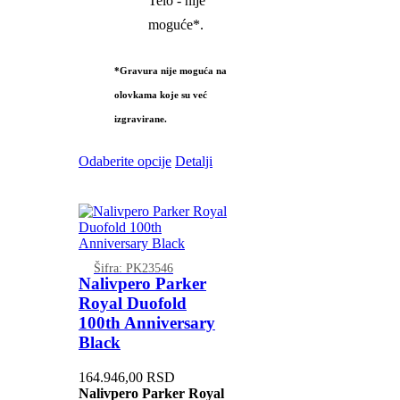
Telo - nije
moguće*.
*Gravura nije moguća na
olovkama koje su već
izgravirane.
Odaberite opcije
Detalji
Šifra: PK23546
Nalivpero Parker
Royal Duofold
100th Anniversary
Black
164.946,00
RSD
Nalivpero Parker Royal