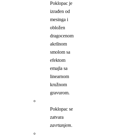
Poklopac je
izrađen od
mesinga i
obložen
dragocenom
akrilnom
smolom sa
efektom
emajla sa
linearnom
kružnom
gravurom.
Poklopac se
zatvara
zavrtanjem
.