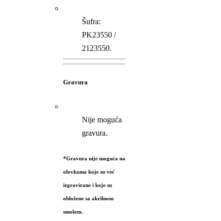
Šufra:
PK23550 /
2123550.
Gravura
Nije moguća
gravura.
*Gravura nije moguća na
olovkama koje su već
izgravirane i koje su
obložene sa akrilnom
smolom.