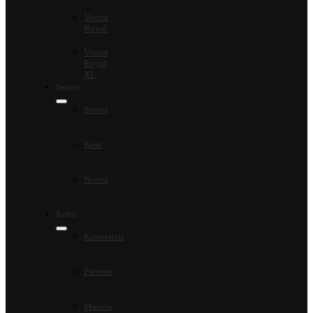
Vector
Royal
Vector
Royal
XL
Setovi
Setovi
Kese
Notesi
Refili
Konverteri
Patrone
Mastila