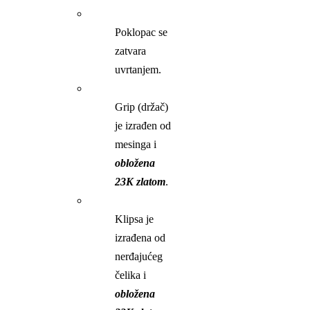
Poklopac se
zatvara
uvrtanjem.
Grip (držač)
je izrađen od
mesinga i
obložena
23K zlatom
.
Klipsa je
izrađena od
nerđajućeg
čelika i
obložena