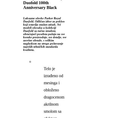
Duofold 100th
Anniversary Black
Luksuzne olovke Parker Royal
Duofold. Odličan izbor za poklon
koji ostavlja snažan utisak. Svi
modeli olovaka u kolekciji
Duofold su ručno izrađeni,
obraćajući posebnu pažnju na sve
korake proizvodnje, sve detalje, sve
završne obrade, s velikim
naglaskom na strogo poštovanje
najviših tehničkih standarda
kvaliteta.
Telo je
izrađeno od
mesinga i
obloženo
dragocenom
akrilnom
smolom sa