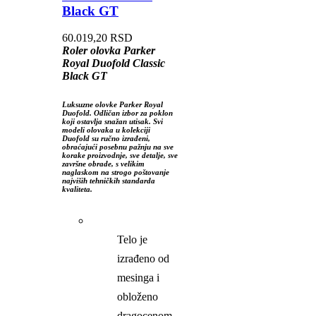
Black GT
60.019,20
RSD
Roler olovka Parker
Royal Duofold Classic
Black GT
Luksuzne olovke Parker Royal
Duofold. Odličan izbor za poklon
koji ostavlja snažan utisak. Svi
modeli olovaka u kolekciji
Duofold su ručno izrađeni,
obraćajući posebnu pažnju na sve
korake proizvodnje, sve detalje, sve
završne obrade, s velikim
naglaskom na strogo poštovanje
najviših tehničkih standarda
kvaliteta.
Telo je
izrađeno od
mesinga i
obloženo
dragocenom