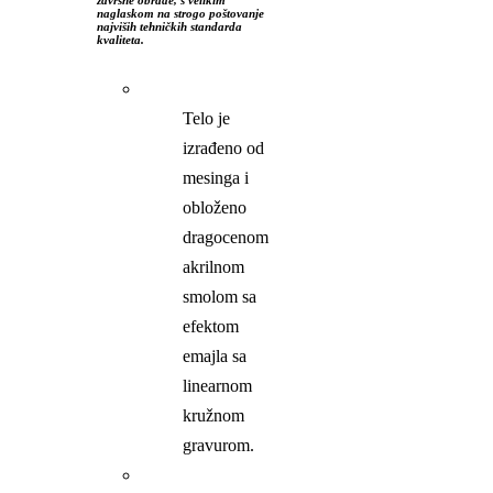
naglaskom na strogo poštovanje
najviših tehničkih standarda
kvaliteta.
Telo je
izrađeno od
mesinga i
obloženo
dragocenom
akrilnom
smolom sa
efektom
emajla sa
linearnom
kružnom
gravurom.