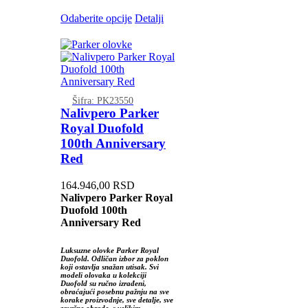
Odaberite opcije
Detalji
Šifra: PK23550
Nalivpero Parker
Royal Duofold
100th Anniversary
Red
164.946,00
RSD
Nalivpero Parker Royal
Duofold 100th
Anniversary Red
Luksuzne olovke Parker Royal
Duofold. Odličan izbor za poklon
koji ostavlja snažan utisak. Svi
modeli olovaka u kolekciji
Duofold su ručno izrađeni,
obraćajući posebnu pažnju na sve
korake proizvodnje, sve detalje, sve
završne obrade, s velikim