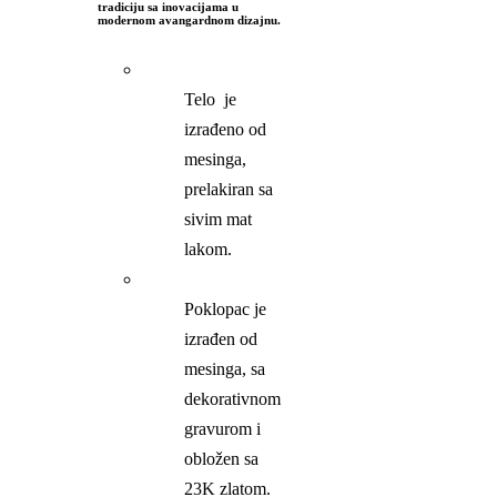
tradiciju sa inovacijama u
modernom avangardnom dizajnu.
Telo je
izrađeno od
mesinga,
prelakiran sa
sivim mat
lakom.
Poklopac je
izrađen od
mesinga, sa
dekorativnom
gravurom i
obložen sa
23K zlatom.