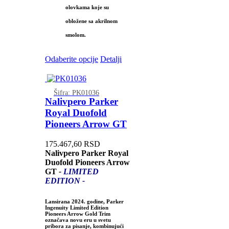
olovkama koje su
obložene sa akrilnom
smolom.
Odaberite opcije
Detalji
Šifra: PK01036
Nalivpero Parker
Royal Duofold
Pioneers Arrow GT
175.467,60
RSD
Nalivpero Parker Royal
Duofold Pioneers Arrow
GT
-
LIMITED
EDITION -
Lansirana 2024. godine, Parker
Ingenuity Limited Edition
Pioneers Arrow Gold Trim
označava novu eru u svetu
pribora za pisanje, kombinujući