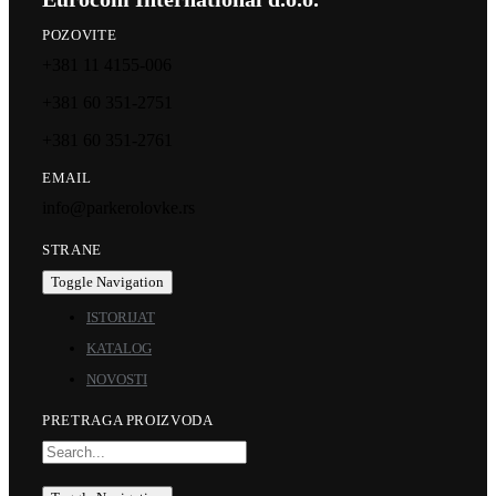
POZOVITE
+381 11 4155-006
+381 60 351-2751
+381 60 351-2761
EMAIL
info@parkerolovke.rs
STRANE
Toggle Navigation
ISTORIJAT
KATALOG
NOVOSTI
PRETRAGA PROIZVODA