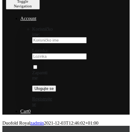
Toggle
Navigation
Account
Korisničko
ime:
Lozinka:
Zapamti
me
Registrujte
se
Cart
0
Duofold Royal
zadmin
2021-12-03T12:46:02+01:00