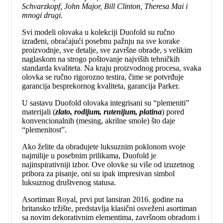
Schvarzkopf, John Major, Bill Clinton, Theresa Mai i ​​
mnogi drugi.
Svi modeli olovaka u kolekciji Duofold su ručno
izrađeni, obraćajući posebnu pažnju na sve korake
proizvodnje, sve detalje, sve završne obrade, s velikim
naglaskom na strogo poštovanje najviših tehničkih
standarda kvaliteta. Na kraju proizvodnog procesa, svaka
olovka se ručno rigorozno testira, čime se potvrđuje
garancija besprekornog kvaliteta, garancija Parker.
U sastavu Duofold olovaka integrisani su “plemeniti”
materijali (
zlato, rodijum, rutenijum, platina
) pored
konvencionalnih (mesing, akrilne smole) što daje
“plemenitost”.
Ako želite da obradujete luksuznim poklonom svoje
najmilije u posebnim prilikama, Duofold je
najinspirativniji izbor. Ove olovke su više od izuzetnog
pribora za pisanje, oni su ipak impresivan simbol
luksuznog društvenog statusa.
Asortiman Royal, prvi put lansiran 2016. godine na
britansko tržište, predstavlja klasični osveženi asortiman
sa novim dekorativnim elementima, završnom obradom i