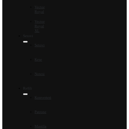
Vector
Royal
Vector
Royal
XL
Setovi
Setovi
Kese
Notesi
Refili
Konverteri
Patrone
Mastila