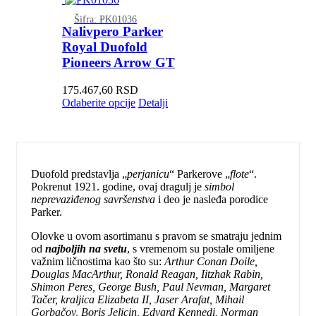
Šifra: PK01036
Nalivpero Parker
Royal Duofold
Pioneers Arrow GT
175.467,60
RSD
Odaberite opcije
Detalji
Duofold predstavlja „
perjanicu
“ Parkerove „
flote
“.
Pokrenut 1921. godine, ovaj dragulj je
simbol
neprevaziđenog savršenstva
i deo je nasleđa porodice
Parker.
Olovke u ovom asortimanu s pravom se smatraju jednim
od
najboljih na svetu
, s vremenom su postale omiljene
važnim ličnostima kao što su:
Arthur Conan Doile,
Douglas MacArthur, Ronald Reagan, Iitzhak Rabin,
Shimon Peres, George Bush, Paul Nevman, Margaret
Tačer, kraljica Elizabeta II, Jaser Arafat, Mihail
Gorbačov, Boris Jeljcin, Edvard Kennedi, Norman