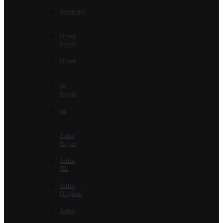
Ingenuity
Urban
Royal
Urban
Im
Royal
Im
Jotter
Royal
Jotter
XL
Jotter
Original
Jotter