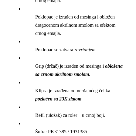
crnog emajla.
Poklopac je izrađen od mesinga i obložen
dragocenom akrilnom smolom sa efektom
crnog emajla.
Poklopac se zatvara
zavrtanjem
.
Grip (držač) je izrađen od mesinga i
obložena
sa crnom akrilnom smolom
.
Klipsa je izrađena od nerđajućeg čelika i
pozlaćen sa 23K zlatom
.
Refil (uložak) za roler – u crnoj boji.
Šufra: PK31385 / 1931385.