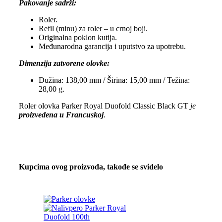
Pakovanje sadrži:
Roler.
Refil (minu) za roler – u crnoj boji.
Originalna poklon kutija.
Međunarodna garancija i uputstvo za upotrebu.
Dimenzija zatvorene olovke:
Dužina: 138,00 mm / Širina: 15,00 mm / Težina:
28,00 g.
Roler olovka Parker Royal Duofold Classic Black GT
je
proizvedena u Francuskoj
.
Kupcima ovog proizvoda, takođe se svidelo