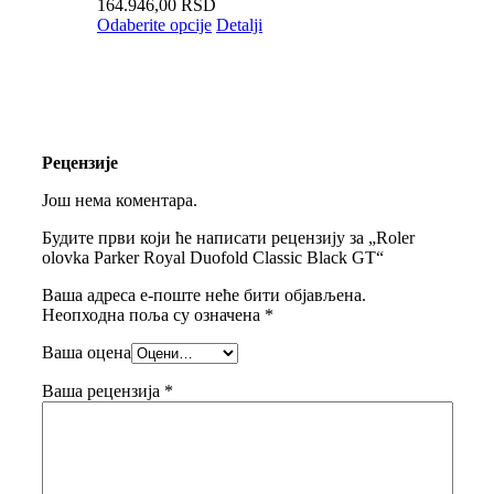
164.946,00
RSD
Odaberite opcije
Detalji
Рецензије
Још нема коментара.
Будите први који ће написати рецензију за „Roler
olovka Parker Royal Duofold Classic Black GT“
Ваша адреса е-поште неће бити објављена.
Неопходна поља су означена
*
Ваша оцена
Ваша рецензија
*