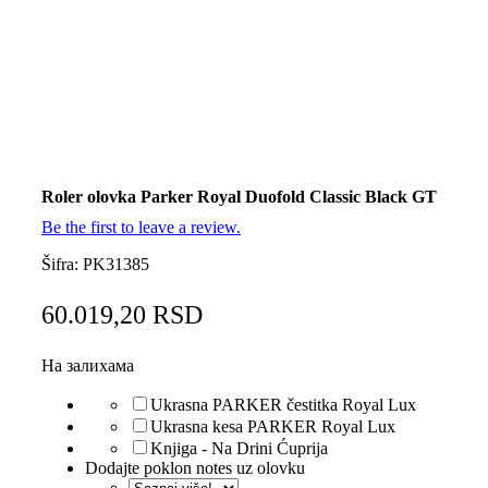
Roler olovka Parker Royal Duofold Classic Black GT
Be the first to leave a review.
Šifra:
PK31385
60.019,20
RSD
На залихама
Ukrasna PARKER čestitka Royal Lux
Ukrasna kesa PARKER Royal Lux
Knjiga - Na Drini Ćuprija
Dodajte poklon notes uz olovku