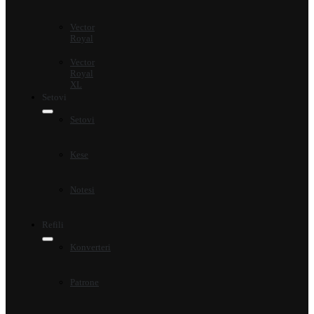
Vector
Royal
Vector
Royal
XL
Setovi
Setovi
Kese
Notesi
Refili
Konverteri
Patrone