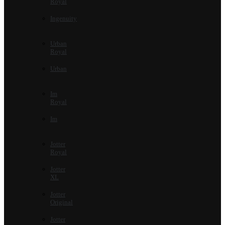
Royal
Ingenuity
Urban
Royal
Urban
Im
Royal
Im
Jotter
Royal
Jotter
XL
Jotter
Original
Jotter