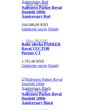
Šifra: PK23550
Nalivpero Parker Royal
Duofold 100th
Anniversary Red
164.946,00
RSD
Odaberite opcije
Detalji
Šifra: PK25595
Roler olovka PARKER
Royal VECTOR
Purpur CT
1.761,60
RSD
Odaberite opcije
Detalji
Šifra: PK23546
Nalivpero Parker Royal
Duofold 100th
Anniversary Black