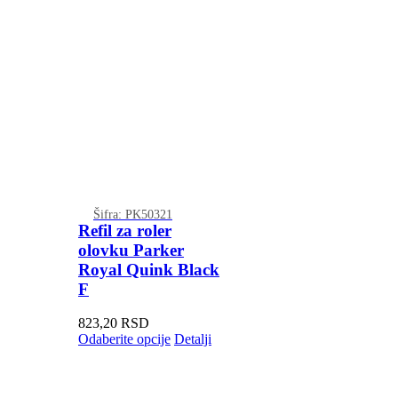
Šifra: PK50321
Refil za roler
olovku Parker
Royal Quink Black
F
823,20
RSD
Odaberite opcije
Detalji