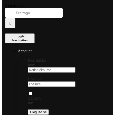
Search for:
Toggle
Navigation
Account
Korisničko
ime:
Lozinka:
Zapamti
me