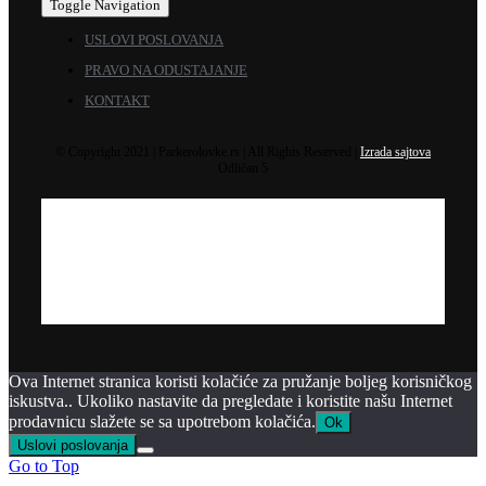
Toggle Navigation
USLOVI POSLOVANJA
PRAVO NA ODUSTAJANJE
KONTAKT
© Copyright 2021 | Parkerolovke.rs | All Rights Reserved |
Izrada sajtova
Odličan 5
Ova Internet stranica koristi kolačiće za pružanje boljeg korisničkog
iskustva.. Ukoliko nastavite da pregledate i koristite našu Internet
prodavnicu slažete se sa upotrebom kolačića.
Ok
Uslovi poslovanja
Go to Top