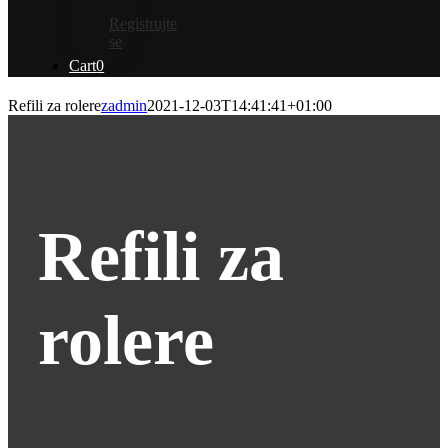
Registrujte
se
Cart
0
Refili za rolere
zadmin
2021-12-03T14:41:41+01:00
Refili za
rolere