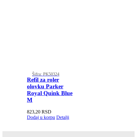
Šifra: PK50324
Refil za roler
olovku Parker
Royal Quink Blue
M
823,20
RSD
Dodaj u korpu
Detalji