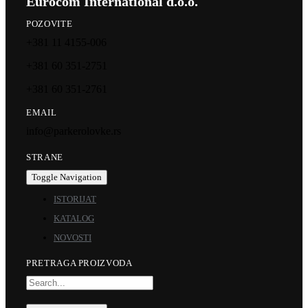
Eurocom International d.o.o.
POZOVITE
+381 11 4155-006
+381 60 351-2751
+381 60 351-2761
EMAIL
info@parkerolovke.rs
STRANE
Toggle Navigation
ISTORIJAT
KATALOG
NOVOSTI
PRETRAGA PROIZVODA