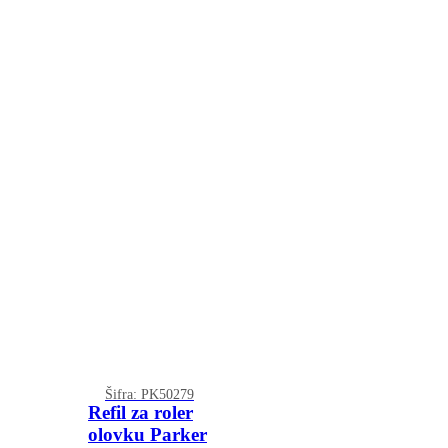
Šifra: PK50279
Refil za roler
olovku Parker