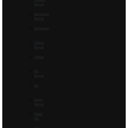
Royal
Ingenuity
Royal
Ingenuity
Urban
Royal
Urban
Im
Royal
Im
Jotter
Royal
Jotter
XL