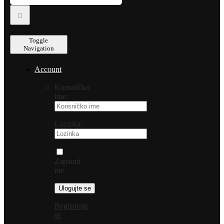
Toggle
Navigation
Account
Korisničko
ime:
Lozinka:
Zapamti
me
Registrujte
se