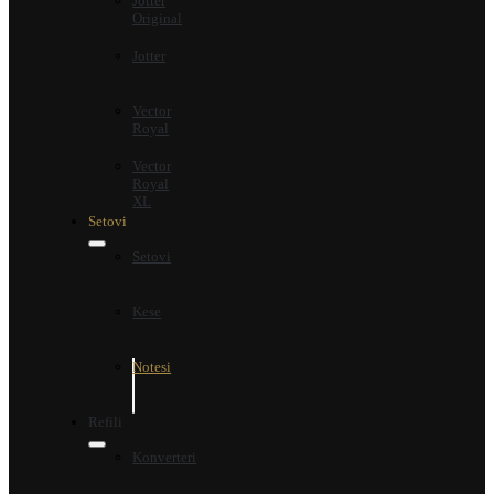
Jotter
Original
Jotter
Vector
Royal
Vector
Royal
XL
Setovi
Setovi
Kese
Notesi
Refili
Konverteri