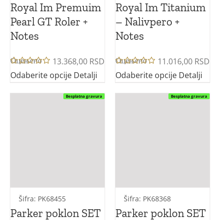
Royal Im Premuim
Royal Im Titanium
Pearl GT Roler +
– Nalivpero +
Notes
Notes
13.368,00
RSD
11.016,00
RSD
Оцењено
Оцењено
са
5.00
са
5.00
Odaberite opcije
Detalji
Odaberite opcije
Detalji
од 5
од 5
Besplatna gravura
Besplatna gravura
Šifra: PK68455
Šifra: PK68368
Parker poklon SET
Parker poklon SET