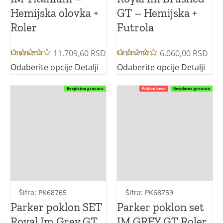
Hemijska olovka +
GT – Hemijska +
Jotter XL
Roler
Futrola
Jotter Original
11.709,60
RSD
6.060,00
RSD
Оцењено
Оцењено
са
5.00
са
5.00
Jotter
Odaberite opcije
Detalji
Odaberite opcije
Detalji
од 5
од 5
Besplatna gravura
Poklon kesa
Besplatna gravura
Vector Royal
Vector Royal XL
Šifra: PK68765
Šifra: PK68759
Parker poklon SET
Parker poklon set
Royal Im Grey GT
IM GREY GT Roler