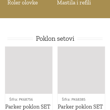
Roler olovke
Mastila i refili
Poklon setovi
Šifra: PK68756
Šifra: PK68385
Parker poklon SET
Parker poklon SET