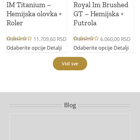
IM Titanium –
Royal Im Brushed
Hemijska olovka +
GT – Hemijska +
Roler
Futrola
11.709,60
RSD
6.060,00
RSD
Оцењено
Оцењено
са
5.00
са
5.00
Odaberite opcije
Detalji
Odaberite opcije
Detalji
од 5
од 5
Vidi sve
Blog