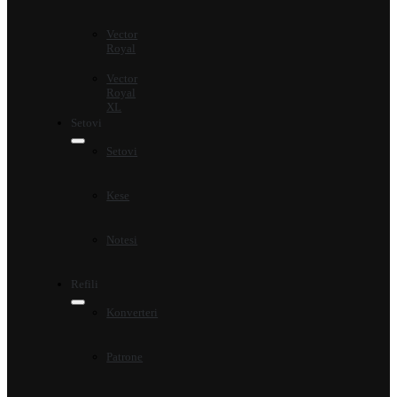
Vector
Royal
Vector
Royal
XL
Setovi
Setovi
Kese
Notesi
Refili
Konverteri
Patrone