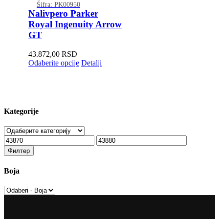
Šifra: PK00950
Nalivpero Parker
Royal Ingenuity Arrow
GT
43.872,00
RSD
Odaberite opcije
Detalji
Kategorije
Минимална
Максимална
цена
цена
Филтер
Boja