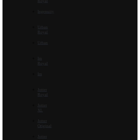
Royal
Ingenuity
Urban
Royal
Urban
Im
Royal
Im
Jotter
Royal
Jotter
XL
Jotter
Original
Jotter