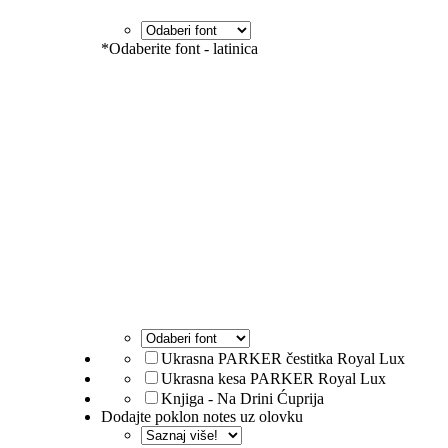
*
Odaberite font - latinica
Ukrasna PARKER čestitka Royal Lux
Ukrasna kesa PARKER Royal Lux
Knjiga - Na Drini Ćuprija
Dodajte poklon notes uz olovku