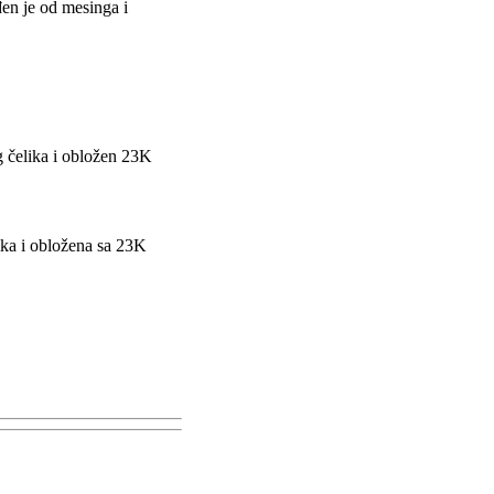
en je od mesinga i
g čelika i obložen 23K
ika i obložena sa 23K