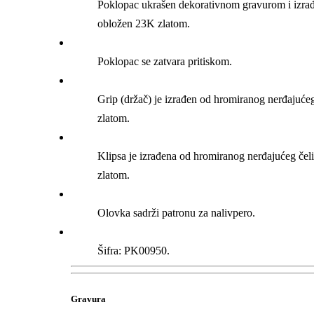
Poklopac ukrašen dekorativnom gravurom i izrađ
obložen 23K zlatom.
Poklopac se zatvara pritiskom.
Grip (držač) je izrađen od hromiranog nerđajuće
zlatom.
Klipsa je izrađena od hromiranog nerđajućeg čel
zlatom.
Olovka sadrži patronu za nalivpero.
Šifra: PK00950.
Gravura