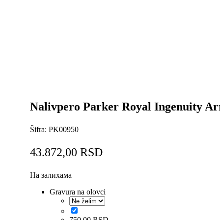
Nalivpero Parker Royal Ingenuity A
Šifra:
PK00950
43.872,00
RSD
На залихама
Gravura na olovci
750,00
RSD