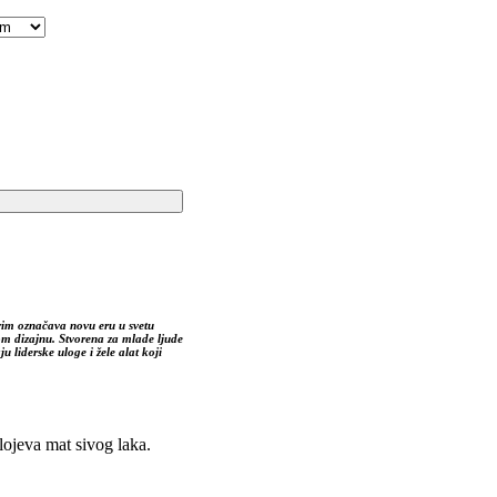
rim označava novu eru u svetu
m dizajnu. Stvorena za mlade ljude
liderske uloge i žele alat koji
lojeva mat sivog laka.