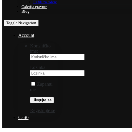
Refili za rolere
Galerija gravure
Blog
Toggle Navigation
Account
Korisničko
ime:
Lozinka:
Zapamti
me
Registrujte se
Cart
0