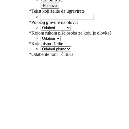
Remove
*
Tekst koji želite da ugravirate
*
Položaj gravure na olovci
*
Kojom rukom piše osoba za koju je olovka?
*
Koje pismo želite
*
Odaberite font - ćirilica