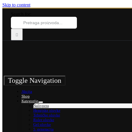
Skip to content
Search for:
Toggle Navigation
Akcija
Shop
Kategorije
Nalivpera
Hemijske olovke
Tehničke olovke
Roler olovke
Gel olovke
5. generacija