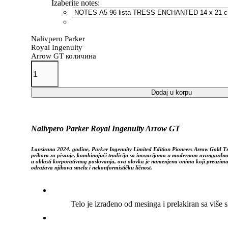
Izaberite notes:
Nalivpero Parker
Royal Ingenuity
Arrow GT количина
Dodaj u korpu
Nalivpero Parker Royal Ingenuity Arrow GT
Lansirana 2024. godine, Parker Ingenuity Limited Edition Pioneers Arrow Gold T
pribora za pisanje, kombinujući tradiciju sa inovacijama u modernom avangardno
u oblasti korporativnog poslovanja, ova olovka je namenjena onima koji preuzimaju 
odražava njihovu smelu i nekonformističku ličnost.
Telo je izrađeno od mesinga i prelakiran sa više s