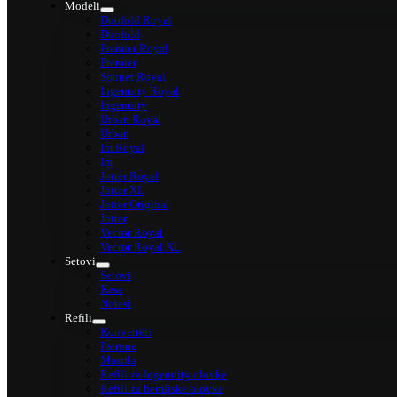
Modeli
Duofold Royal
Duofold
Premier Royal
Premier
Sonnet Royal
Ingenuity Royal
Ingenuity
Urban Royal
Urban
Im Royal
Im
Jotter Royal
Jotter XL
Jotter Original
Jotter
Vector Royal
Vector Royal XL
Setovi
Setovi
Kese
Notesi
Refili
Konverteri
Patrone
Mastila
Refili za Ingenuity olovke
Refili za hemijske olovke