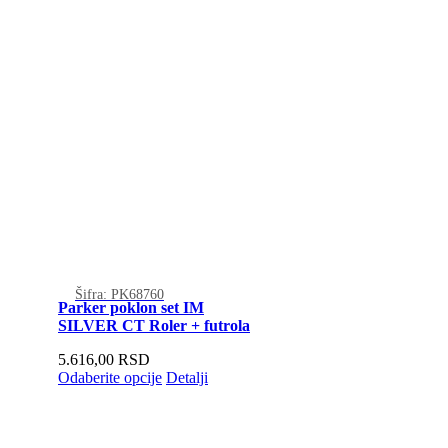
Šifra: PK68760
Parker poklon set IM
SILVER CT Roler + futrola
5.616,00
RSD
Odaberite opcije
Detalji