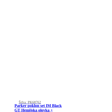
Šifra: PK68762
Parker poklon set IM Black
GT Hemijska olovka +