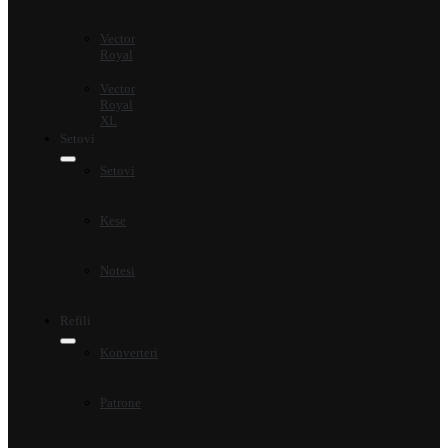
Vector
Royal
Vector
Royal
XL
Setovi
Setovi
Kese
Notesi
Refili
Konverteri
Patrone