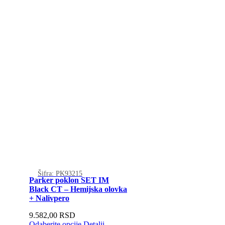
Šifra: PK93215
Parker poklon SET IM
Black CT – Hemijska olovka
+ Nalivpero
9.582,00
RSD
Odaberite opcije
Detalji