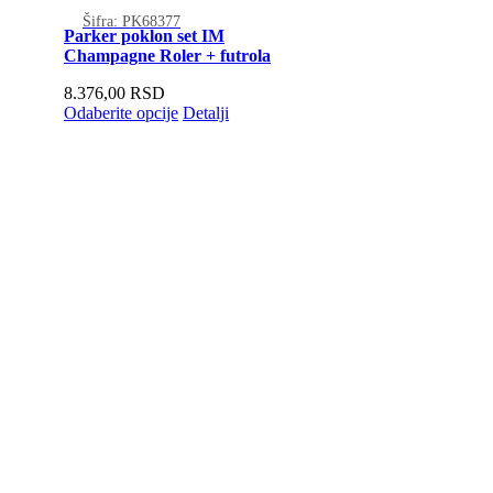
Šifra: PK68377
Parker poklon set IM
Champagne Roler + futrola
8.376,00
RSD
Odaberite opcije
Detalji