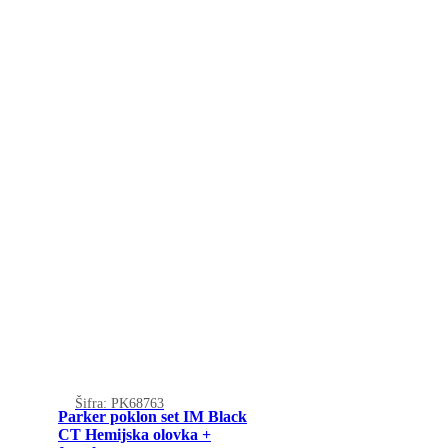
Šifra: PK68763
Parker poklon set IM Black
CT Hemijska olovka +