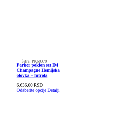
Šifra: PK68378
Parker poklon set IM
Champagne Hemijska
olovka + futrola
6.636,00
RSD
Odaberite opcije
Detalji