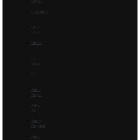
Royal
Ingenuity
Urban
Royal
Urban
Im
Royal
Im
Jotter
Royal
Jotter
XL
Jotter
Original
Jotter