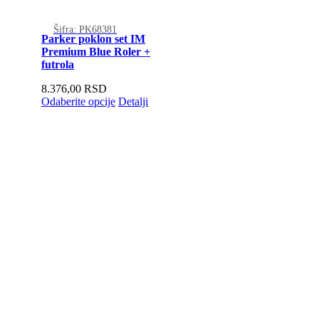
Šifra: PK68381
Parker poklon set IM
Premium Blue Roler +
futrola
8.376,00
RSD
Odaberite opcije
Detalji