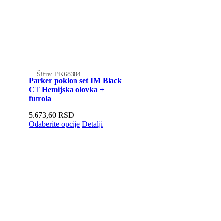
Šifra: PK68384
Parker poklon set IM Black
CT Hemijska olovka +
futrola
5.673,60
RSD
Odaberite opcije
Detalji