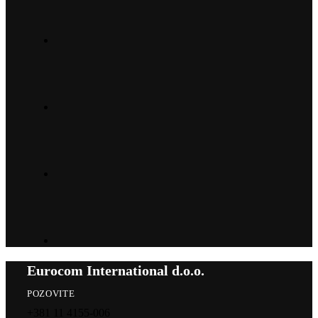
Eurocom International d.o.o.
POZOVITE
+381 11 4155-006