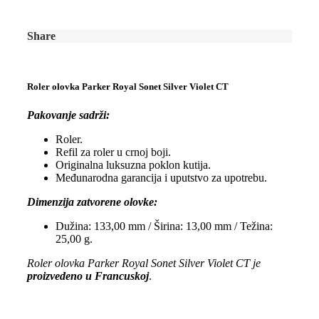
Share
Roler olovka Parker Royal Sonet Silver Violet CT
Pakovanje sadrži:
Roler.
Refil za roler u crnoj boji.
Originalna luksuzna poklon kutija.
Međunarodna garancija i uputstvo za upotrebu.
Dimenzija zatvorene olovke:
Dužina: 133,00 mm / Širina: 13,00 mm / Težina:
25,00 g.
Roler olovka Parker Royal Sonet Silver Violet CT je
proizvedeno u Francuskoj
.