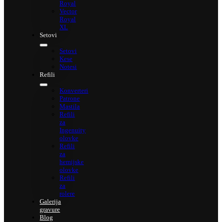
Royal
Vector
Royal
XL
Setovi
Setovi
Kese
Notesi
Refili
Konverteri
Patrone
Mastila
Refili
za
Ingenuity
olovke
Refili
za
hemijske
olovke
Refili
za
rolere
Galerija
gravure
Blog