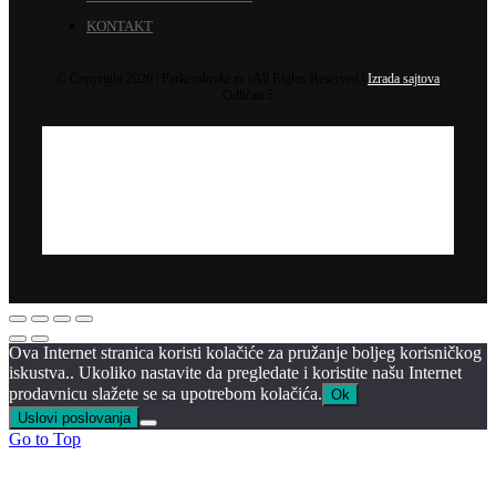
KONTAKT
© Copyright 2026 | Parkerolovke.rs | All Rights Reserved |
Izrada sajtova
Odličan 5
Ova Internet stranica koristi kolačiće za pružanje boljeg korisničkog
iskustva.. Ukoliko nastavite da pregledate i koristite našu Internet
prodavnicu slažete se sa upotrebom kolačića.
Ok
Uslovi poslovanja
Go to Top