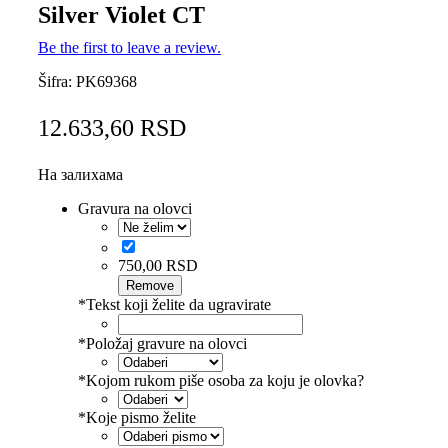
Silver Violet CT
Be the first to leave a review.
Šifra:
PK69368
12.633,60
RSD
На залихама
Gravura na olovci
750,00
RSD
Remove
*
Tekst koji želite da ugravirate
*
Položaj gravure na olovci
*
Kojom rukom piše osoba za koju je olovka?
*
Koje pismo želite