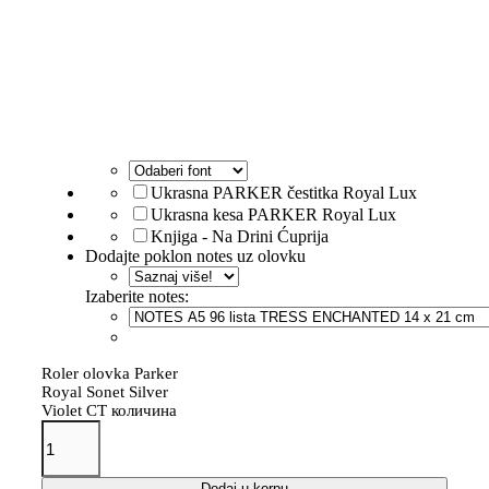
Ukrasna PARKER čestitka Royal Lux
Ukrasna kesa PARKER Royal Lux
Knjiga - Na Drini Ćuprija
Dodajte poklon notes uz olovku
Izaberite notes:
Roler olovka Parker
Royal Sonet Silver
Violet CT количина
Dodaj u korpu