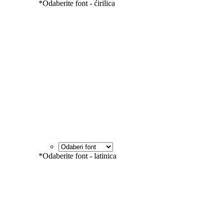
*
Odaberite font - ćirilica
*
Odaberite font - latinica