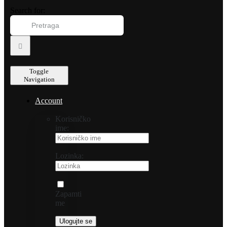
Search for:
Toggle
Navigation
Account
Korisničko
ime:
Lozinka:
Zapamti
me