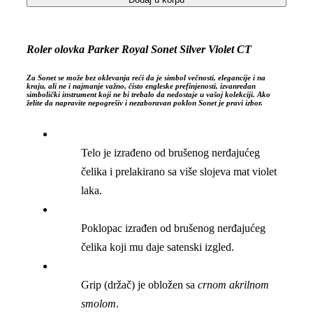
Roler olovka Parker Royal Sonet Silver Violet CT
Za Sonet se može bez oklevanja reći da je simbol večnosti, elegancije i na
kraju, ali ne i najmanje važno, čisto engleske prefinjenosti, izvanredan
simbolički instrument koji ne bi trebalo da nedostaje u vašoj kolekciji. Ako
želite da napravite nepogrešiv i nezaboravan poklon Sonet je pravi izbor.
Telo je izrađeno od brušenog nerđajućeg
čelika i prelakirano sa više slojeva mat violet
laka.
Poklopac izrađen od brušenog nerđajućeg
čelika koji mu daje satenski izgled.
Grip (držač) je obložen sa
crnom akrilnom
smolom
.