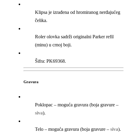
Klipsa je izrađena od hromiranog nerđajućeg
čelika.
Roler olovka sadrži originalni Parker refil
(minu) u crnoj boji.
Šifra: PK69368.
Gravura
Poklopac – moguća gravura (boja gravure –
siva
).
Telo – moguća gravura (boja gravure –
siva
).