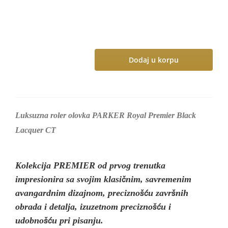
Dodaj u korpu
Roler
olovka
PARKER
Royal
Luksuzna roler olovka PARKER Royal Premier Black
Premier
Lacquer CT
Black
Lacquer
CT
Kolekcija PREMIER od prvog trenutka
количина
impresionira sa svojim klasičnim, savremenim
avangardnim dizajnom, preciznošću završnih
obrada i detalja, izuzetnom preciznošću i
udobnošću pri pisanju.