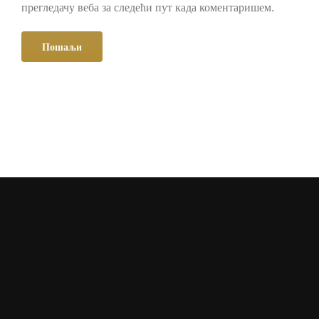
прегледачу веба за следећи пут када коментаришем.