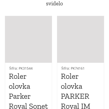
svidelo
Šifra: PK31544
Šifra: PK74161
Roler
Roler
olovka
olovka
Parker
PARKER
Royal Sonet
Royal IM