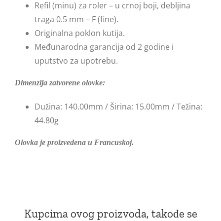
Refil (minu) za roler – u crnoj boji, debljina
traga 0.5 mm – F (fine).
Originalna poklon kutija.
Međunarodna garancija od 2 godine i
uputstvo za upotrebu.
Dimenzija zatvorene olovke:
Dužina: 140.00mm / Širina: 15.00mm / Težina:
44.80g
Olovka je proizvedena u Francuskoj.
Kupcima ovog proizvoda, takođe se