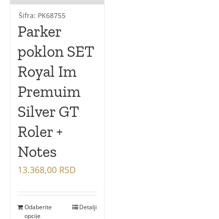
Šifra: PK68755
Parker
poklon SET
Royal Im
Premuim
Silver GT
Roler +
Notes
13.368,00
RSD
Odaberite
Detalji
opcije