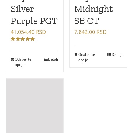
Silver
Midnight
Purple PGT
SE CT
41.054,40
RSD
7.842,00
RSD
Оцењено
са
5.00
Odaberite
Detalji
од 5
Odaberite
Detalji
opcije
opcije