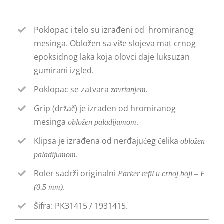
Poklopac i telo su izrađeni od hromiranog
mesinga. Obložen sa više slojeva mat crnog
epoksidnog laka koja olovci daje luksuzan
gumirani izgled.
Poklopac se zatvara
.
zavrtanjem
Grip (držač) je izrađen od hromiranog
mesinga
.
obložen paladijumom
Klipsa je izrađena od nerđajućeg čelika
obložen
.
paladijumom
Roler sadrži originalni
Parker refil u crnoj boji – F
.
(0.5 mm)
Šifra: PK31415 / 1931415.