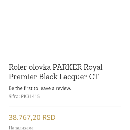
Gel olovke
Premier
Notesi
Patrone
Blog
5. generacija
Sonnet Royal
Mastila
Ingenuity Royal
Refili za Ingenuity olovke
Ingenuity
Refili za hemijske olovke
Urban Royal
Refili za rolere
Roler olovka PARKER Royal
Premier Black Lacquer CT
Urban
Be the first to leave a review.
Im Royal
Šifra:
PK31415
Im
38.767,20
RSD
Jotter Royal
На залихама