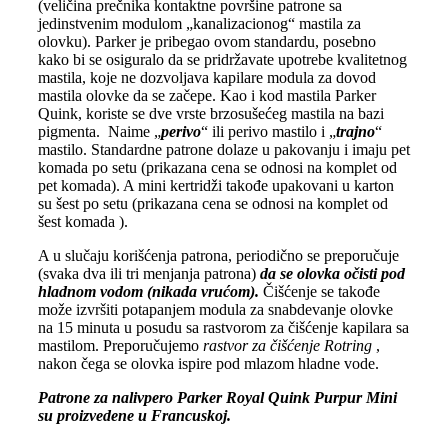
(veličina prečnika kontaktne površine patrone sa
jedinstvenim modulom „kanalizacionog“ mastila za
olovku). Parker je pribegao ovom standardu, posebno
kako bi se osiguralo da se pridržavate upotrebe kvalitetnog
mastila, koje ne dozvoljava kapilare modula za dovod
mastila olovke da se začepe. Kao i kod mastila Parker
Quink, koriste se dve vrste brzosušećeg mastila na bazi
pigmenta. Naime „
perivo
“ ili perivo mastilo i „
trajno
“
mastilo. Standardne patrone dolaze u pakovanju i imaju pet
komada po setu (prikazana cena se odnosi na komplet od
pet komada). A mini kertridži takođe upakovani u karton
su šest po setu (prikazana cena se odnosi na komplet od
šest komada ).
A u slučaju korišćenja patrona, periodično se preporučuje
(svaka dva ili tri menjanja patrona)
da se olovka očisti pod
hladnom vodom (nikada vrućom).
Čišćenje se takođe
može izvršiti potapanjem modula za snabdevanje olovke
na 15 minuta u posudu sa rastvorom za čišćenje kapilara sa
mastilom. Preporučujemo
rastvor za čišćenje Rotring
,
nakon čega se olovka ispire pod mlazom hladne vode.
Patrone za nalivpero Parker Royal Quink Purpur Mini
su proizvedene u Francuskoj.