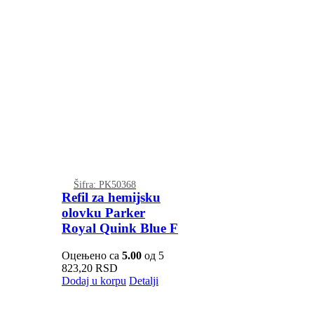
Šifra: PK50368
Refil za hemijsku
olovku Parker
Royal Quink Blue F
Оцењено са
5.00
од 5
823,20
RSD
Dodaj u korpu
Detalji