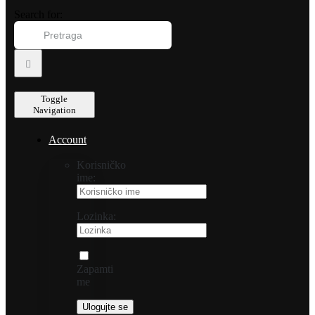
Search for:
Toggle
Navigation
Account
Korisničko
ime:
Lozinka:
Zapamti
me