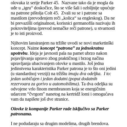
olovaka iz serije Parker 45. Nazvane tako da je mogla da
uđe u „igru“ doskočice, što se više šali i ozbiljnije upućuje
na patrone pištolja Colt 45. Zvali su se i patrone sa
mastilom (prevođenjem reči „kolica“ sa engleskog). Da ne
bi prevazišli originalnost, korisnici germanofila nazivaju ih
pokroviteljima (prevod nemačke reči patrone), u stvarnosti
je to isti proizvod.
Njihovim lansiranjem na tržište uvodi se novi marketinški
koncept. Naime
koncept “patrona” za jednokratnu
upotrebu
. Ideja je javnosti pala na pamet ubrzo nakon
pojavljivanja upravo zbog praktičnog i brzog načina
upravljanja ubacivanjem olovke u mastilo. Još jedna
jedinstvena karakteristika Parker patrona je to što oni jedini
(u standardnoj verziji) na tržištu
imaju dva odeljka. I to:
jedan uobičajen i jedan dodatni (poput dodatnih
rezervoara za gorivo u automobilima)
. Ta dva odeljka su
odvojene vrlo finom membranom koja se energičnim
udarcem “čvrgom” nanetog na kertridž lomi i omogućava
vam da napišete još dve stranice.
Olovke iz kompanije Parker rade isključivo sa Parker
patronama.
I ne podudaraju sa drugim modelima, drugih brendova.