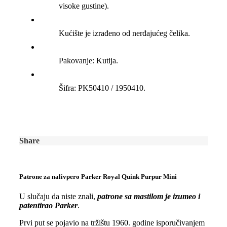
visoke gustine).
Kućište je izrađeno od nerđajućeg čelika.
Pakovanje: Kutija.
Šifra: PK50410 / 1950410.
Share
Patrone za nalivpero Parker Royal Quink Purpur Mini
U slučaju da niste znali,
patrone sa mastilom je izumeo i
patentirao Parker
.
Prvi put se pojavio na tržištu 1960. godine isporučivanjem