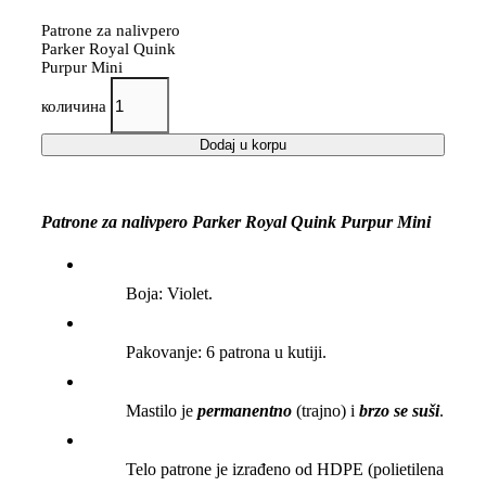
Patrone za nalivpero
Parker Royal Quink
Purpur Mini
количина
Dodaj u korpu
Patrone za nalivpero Parker Royal Quink Purpur Mini
Boja: Violet.
Pakovanje: 6 patrona u kutiji.
Mastilo je
permanentno
(trajno) i
brzo se suši
.
Telo patrone je izrađeno od HDPE (polietilena