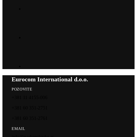
Eurocom International d.o.o.
POZOVITE
+381 11 4155-006
+381 60 351-2751
+381 60 351-2761
EMAIL
info@parkerolovke.rs