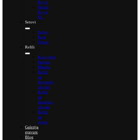
Royal
Vector
Royal
XL
Setovi
Setovi
Kese
Notesi
Refili
Konverteri
Patrone
Mastila
Refili
za
Ingenuity
olovke
Refili
za
hemijske
olovke
Refili
za
rolere
Galerija
gravure
Blog