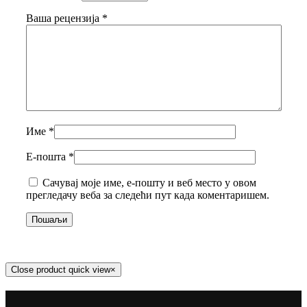
Ваша рецензија
*
Име
*
Е-пошта
*
Сачувај моје име, е-пошту и веб место у овом
прегледачу веба за следећи пут када коментаришем.
Close product quick view
×