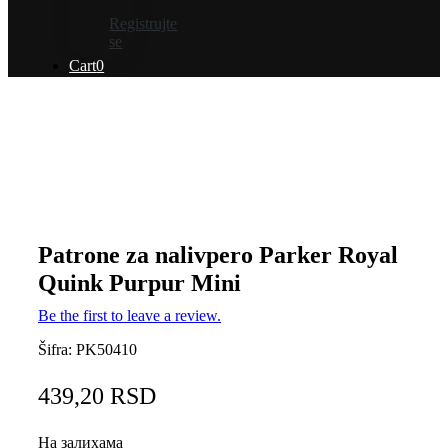
Registrujte
se
Cart
0
Patrone za nalivpero Parker Royal
Quink Purpur Mini
Be the first to leave a review.
Šifra:
PK50410
439,20
RSD
На залихама