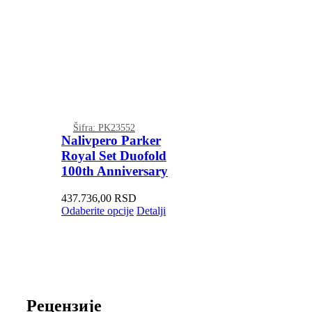
Šifra: PK23552
Nalivpero Parker
Royal Set Duofold
100th Anniversary
437.736,00
RSD
Odaberite opcije
Detalji
Рецензије