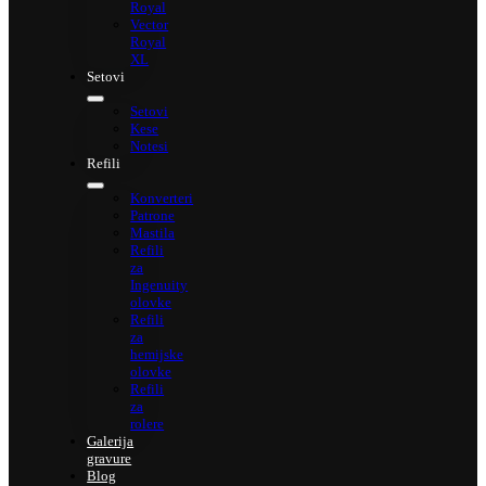
Royal
Vector
Royal
XL
Setovi
Setovi
Kese
Notesi
Refili
Konverteri
Patrone
Mastila
Refili
za
Ingenuity
olovke
Refili
za
hemijske
olovke
Refili
za
rolere
Galerija
gravure
Blog