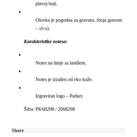
plavoj boji.
Olovka je pogodna za gravuru. (boja gravure
–
siva
).
Karakteristike notesa:
Notes na linije sa lastišem.
Notes je izrađen od eko kože.
Izgraviran logo – Parker.
Šifra: PK68298 / 2068298
Share