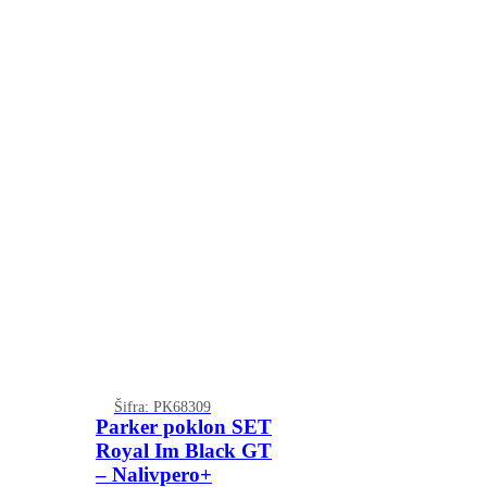
Šifra: PK68309
Parker poklon SET
Royal Im Black GT
– Nalivpero+