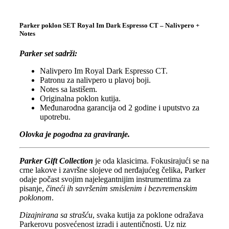
Parker poklon SET Royal Im Dark Espresso CT – Nalivpero +
Notes
Parker set sadrži:
Nalivpero Im Royal Dark Espresso CT.
Patronu za nalivpero u plavoj boji.
Notes sa lastišem.
Originalna poklon kutija.
Međunarodna garancija od 2 godine i uputstvo za
upotrebu.
Olovka je pogodna za graviranje.
Parker Gift Collection
je oda klasicima. Fokusirajući se na
crne lakove i završne slojeve od nerđajućeg čelika, Parker
odaje počast svojim najelegantnijim instrumentima za
pisanje,
čineći ih savršenim smislenim i bezvremenskim
poklonom
.
Dizajnirana sa strašću
, svaka kutija za poklone odražava
Parkerovu posvećenost izradi i autentičnosti. Uz niz