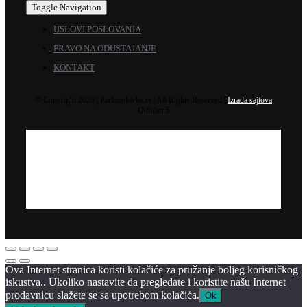
Toggle Navigation
USLOVI POSLOVANJA
PRAVO NA ODUSTAJANJE
KONTAKT
© Copyright 2026 | Parkerolovke.rs | All Rights Reserved |
Izrada sajtova
Odličan 5
Ova Internet stranica koristi kolačiće za pružanje boljeg korisničkog
iskustva.. Ukoliko nastavite da pregledate i koristite našu Internet
prodavnicu slažete se sa upotrebom kolačića.
Ok