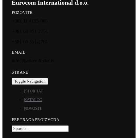
Eurocom International d.o.o.
POZOVITE
+381 11 4155-006
+381 60 351-2751
+381 60 351-2761
EMAIL
info@parkerolovke.rs
STRANE
Toggle Navigation
ISTORIJAT
KATALOG
NOVOSTI
PRETRAGA PROIZVODA