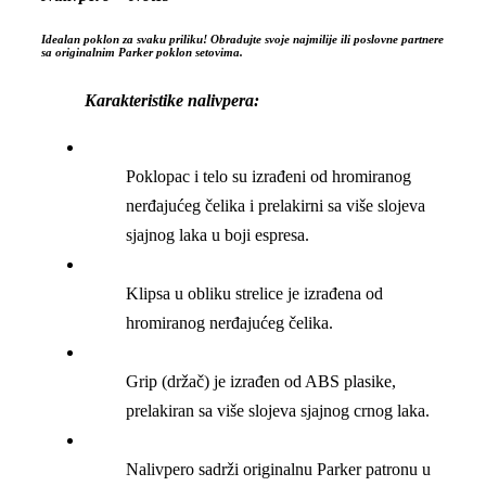
Idealan poklon za svaku priliku! Obradujte svoje najmilije ili poslovne partnere
sa originalnim Parker poklon setovima.
Karakteristike nalivpera:
Poklopac i telo su izrađeni od hromiranog
nerđajućeg čelika i prelakirni sa više slojeva
sjajnog laka u boji espresa.
Klipsa u obliku strelice je izrađena od
hromiranog nerđajućeg čelika.
Grip (držač) je izrađen od ABS plasike,
prelakiran sa više slojeva sjajnog crnog laka.
Nalivpero sadrži originalnu Parker patronu u