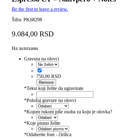
Be the first to leave a review.
Šifra:
PK68298
9.084,00
RSD
На залихама
Gravura na olovci
750,00
RSD
Remove
*
Tekst koji želite da ugravirate
*
Položaj gravure na olovci
*
Kojom rukom piše osoba za koju je olovka?
*
Koje pismo želite
*
Odaberite font - ćirilica