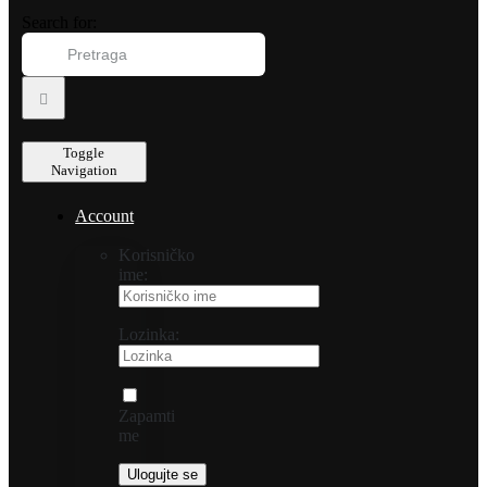
Search for:
Toggle
Navigation
Account
Korisničko
ime:
Lozinka:
Zapamti
me