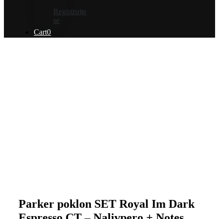
Registrujte
se
Cart
0
Parker poklon SET Royal Im Dark
Espresso CT – Nalivpero + Notes