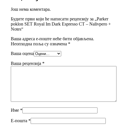
Још нема коментара.
Будите први који ће написати рецензију за „Parker
poklon SET Royal Im Dark Espresso CT – Nalivpero +
Notes“
Ваша адреса е-поште неће бити објављена.
Неопходна поља су означена
*
Ваша оцена
Ваша рецензија
*
Име
*
Е-пошта
*