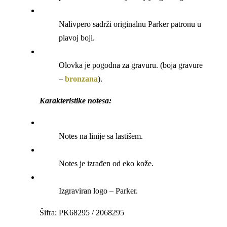
Nalivpero sadrži originalnu Parker patronu u
plavoj boji.
Olovka je pogodna za gravuru. (boja gravure
–
bronzana
).
Karakteristike notesa:
Notes na linije sa lastišem.
Notes je izrađen od eko kože.
Izgraviran logo – Parker.
Šifra: PK68295 / 2068295