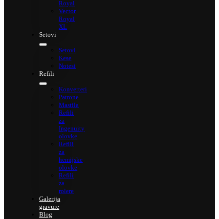
Royal
Vector
Royal
XL
Setovi
Setovi
Kese
Notesi
Refili
Konverteri
Patrone
Mastila
Refili
za
Ingenuity
olovke
Refili
za
hemijske
olovke
Refili
za
rolere
Galerija
gravure
Blog