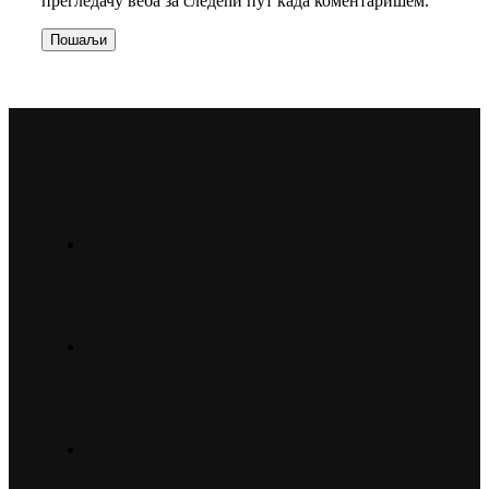
прегледачу веба за следећи пут када коментаришем.