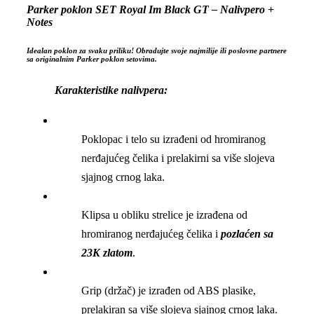
Parker poklon SET Royal Im Black GT – Nalivpero +
Notes
Idealan poklon za svaku priliku! Obradujte svoje najmilije ili poslovne partnere
sa originalnim Parker poklon setovima.
Karakteristike nalivpera:
Poklopac i telo su izrađeni od hromiranog
nerđajućeg čelika i prelakirni sa više slojeva
sjajnog crnog laka.
Klipsa u obliku strelice je izrađena od
hromiranog nerđajućeg čelika i
pozlaćen sa
23K zlatom
.
Grip (držač) je izrađen od ABS plasike,
prelakiran sa više slojeva sjajnog crnog laka.