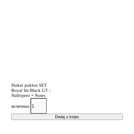
Parker poklon SET
Royal Im Black GT -
Nalivpero + Notes
количина
Dodaj u korpu