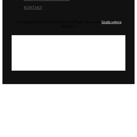
KONTAKT
© Copyright 2026 | Parkerolovke.rs | All Rights Reserved |
Izrada sajtova
Odličan 5