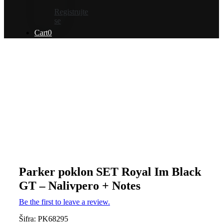
Registrujte
se
Cart
0
Parker poklon SET Royal Im Black
GT – Nalivpero + Notes
Be the first to leave a review.
Šifra:
PK68295