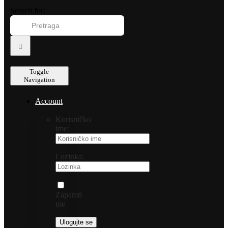
Search for:
Toggle
Navigation
Account
Korisničko
ime:
Lozinka:
Zapamti
me