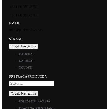
+381 60 351-2751
+381 60 351-2761
EMAIL
info@parkerolovke.rs
STRANE
Toggle Navigation
ISTORIJAT
KATALOG
NOVOSTI
PRETRAGA PROIZVODA
Toggle Navigation
USLOVI POSLOVANJA
PRAVO NA ODUSTAJANJE