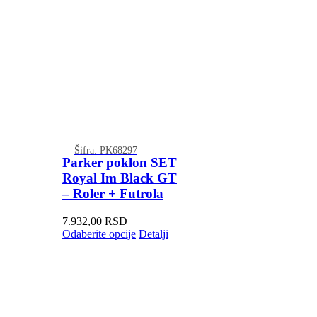
Šifra: PK68297
Parker poklon SET
Royal Im Black GT
– Roler + Futrola
7.932,00
RSD
Odaberite opcije
Detalji