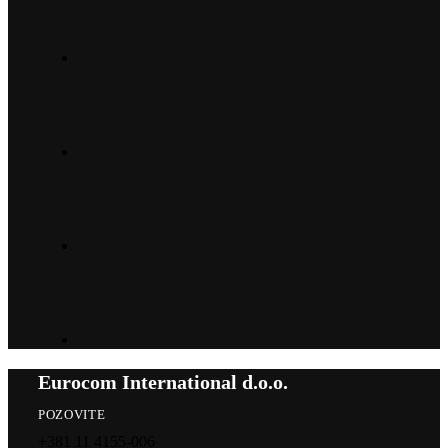
Eurocom International d.o.o.
POZOVITE
+381 11 4155-006