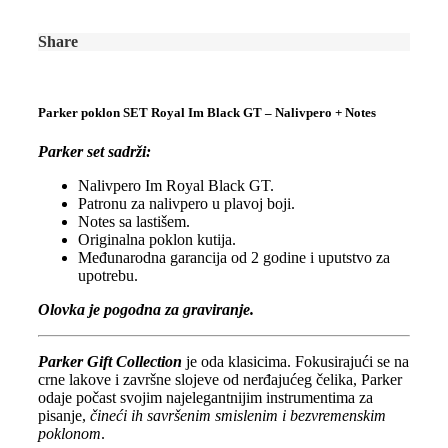
Share
Parker poklon SET Royal Im Black GT – Nalivpero + Notes
Parker set sadrži:
Nalivpero Im Royal Black GT.
Patronu za nalivpero u plavoj boji.
Notes sa lastišem.
Originalna poklon kutija.
Međunarodna garancija od 2 godine i uputstvo za
upotrebu.
Olovka je pogodna za graviranje.
Parker Gift Collection
je oda klasicima. Fokusirajući se na
crne lakove i završne slojeve od nerđajućeg čelika, Parker
odaje počast svojim najelegantnijim instrumentima za
pisanje,
čineći ih savršenim smislenim i bezvremenskim
poklonom
.