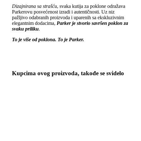
Dizajnirana sa strašću
, svaka kutija za poklone odražava
Parkerovu posvećenost izradi i autentičnosti. Uz niz
pažljivo odabranih proizvoda i uparenih sa ekskluzivnim
elegantnim dodacima,
Parker je stvorio savršen poklon za
svaku priliku
.
To je više od poklona. To je Parker.
Kupcima ovog proizvoda, takođe se svidelo