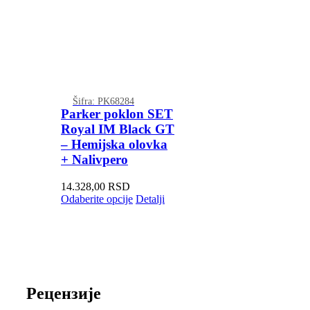
Šifra: PK68284
Parker poklon SET
Royal IM Black GT
– Hemijska olovka
+ Nalivpero
14.328,00
RSD
Odaberite opcije
Detalji
Рецензије