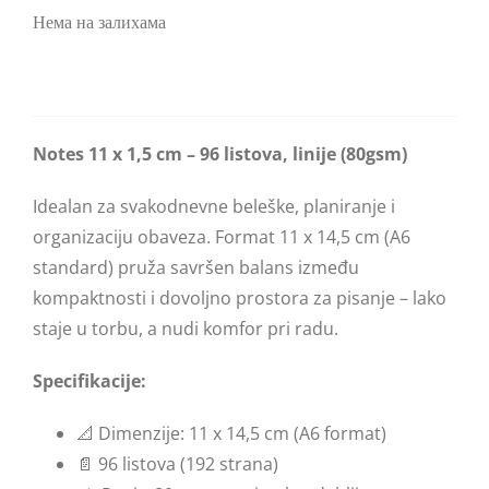
Gel olovke
Premier
Notesi
Patrone
Нема на залихама
Blog
5. generacija
Sonnet Royal
Mastila
Ingenuity Royal
Refili za Ingenuity olovke
Notes 11 x 1,5 cm – 96 listova, linije (80gsm)
Ingenuity
Refili za hemijske olovke
Idealan za svakodnevne beleške, planiranje i
organizaciju obaveza. Format 11 x 14,5 cm (A6
Urban Royal
Refili za rolere
standard) pruža savršen balans između
kompaktnosti i dovoljno prostora za pisanje – lako
Urban
staje u torbu, a nudi komfor pri radu.
Im Royal
Specifikacije:
Im
📐 Dimenzije: 11 x 14,5 cm (A6 format)
📄 96 listova (192 strana)
Jotter Royal