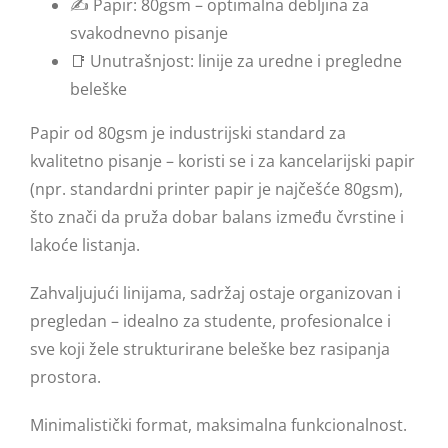
✍️ Papir: 80gsm – optimalna debljina za
Jotter XL
svakodnevno pisanje
📑 Unutrašnjost: linije za uredne i pregledne
Jotter Original
beleške
Jotter
Papir od 80gsm je industrijski standard za
kvalitetno pisanje – koristi se i za kancelarijski papir
Vector Royal
(npr. standardni printer papir je najčešće 80gsm),
što znači da pruža dobar balans između čvrstine i
Vector Royal XL
lakoće listanja.
Zahvaljujući linijama, sadržaj ostaje organizovan i
pregledan – idealno za studente, profesionalce i
sve koji žele strukturirane beleške bez rasipanja
prostora.
Minimalistički format, maksimalna funkcionalnost.