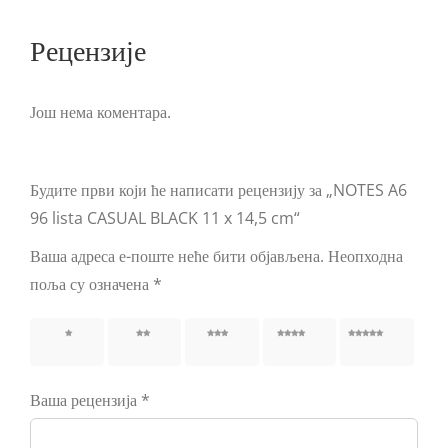
Рецензије
Још нема коментара.
Будите први који ће написати рецензију за „NOTES A6
96 lista CASUAL BLACK 11 x 14,5 cm“
Ваша адреса е-поште неће бити објављена.
Неопходна
поља су означена
*
1 од 5
2 од 5
3 од 5
4 од 5
5 од 5
звездица
звездица
звездица
звездица
звездица
Ваша рецензија
*