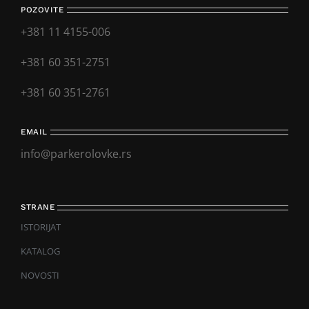
POZOVITE
+381 11 4155-006
+381 60 351-2751
+381 60 351-2761
EMAIL
info@parkerolovke.rs
STRANE
ISTORIJAT
KATALOG
NOVOSTI