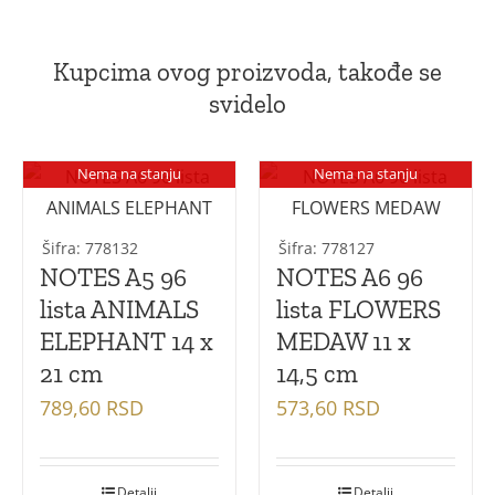
Kupcima ovog proizvoda, takođe se
svidelo
Nema na stanju
Nema na stanju
Šifra: 778132
Šifra: 778127
NOTES A5 96
NOTES A6 96
lista ANIMALS
lista FLOWERS
ELEPHANT 14 x
MEDAW 11 x
21 cm
14,5 cm
789,60
RSD
573,60
RSD
Detalji
Detalji