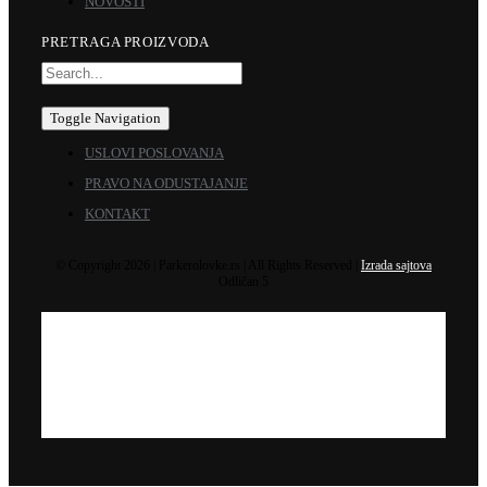
NOVOSTI
PRETRAGA PROIZVODA
Toggle Navigation
USLOVI POSLOVANJA
PRAVO NA ODUSTAJANJE
KONTAKT
© Copyright 2026 | Parkerolovke.rs | All Rights Reserved |
Izrada sajtova
Odličan 5