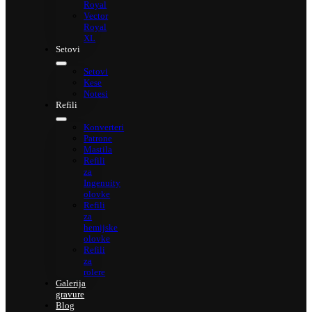
Royal
Vector
Royal
XL
Setovi
Setovi
Kese
Notesi
Refili
Konverteri
Patrone
Mastila
Refili
za
Ingenuity
olovke
Refili
za
hemijske
olovke
Refili
za
rolere
Galerija
gravure
Blog