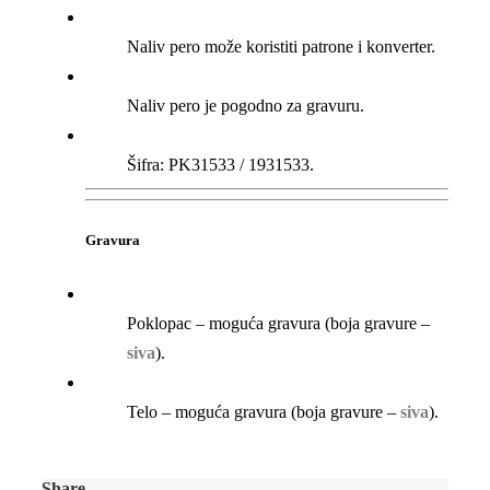
Naliv pero može koristiti patrone i konverter.
Naliv pero je pogodno za gravuru.
Šifra: PK31533 / 1931533.
Gravura
Poklopac – moguća gravura (boja gravure –
siva
).
Telo – moguća gravura (boja gravure –
siva
).
Share