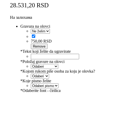
28.531,20
RSD
На залихама
Gravura na olovci
750,00
RSD
Remove
*
Tekst koji želite da ugravirate
*
Položaj gravure na olovci
*
Kojom rukom piše osoba za koju je olovka?
*
Koje pismo želite
*
Odaberite font - ćirilica