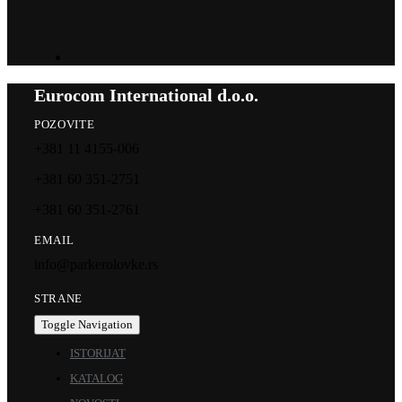
Eurocom International d.o.o.
POZOVITE
+381 11 4155-006
+381 60 351-2751
+381 60 351-2761
EMAIL
info@parkerolovke.rs
STRANE
Toggle Navigation
ISTORIJAT
KATALOG