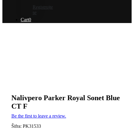
Registrujte
se
Cart
0
Nalivpero Parker Royal Sonet Blue
CT F
Be the first to leave a review.
Šifra:
PK31533