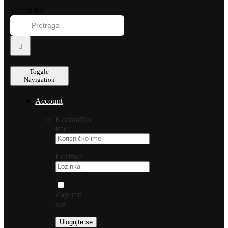
Search for:
Toggle
Navigation
Account
Korisničko
ime:
Lozinka:
Zapamti
me