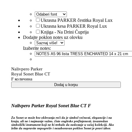
Ukrasna PARKER čestitka Royal Lux
Ukrasna kesa PARKER Royal Lux
Knjiga - Na Drini Ćuprija
Dodajte poklon notes uz olovku
Izaberite notes:
Nalivpero Parker
Royal Sonet Blue CT
F количина
Dodaj u korpu
Nalivpero Parker Royal Sonet Blue CT F
Za Sonet se može bez oklevanja reći da je simbol večnosti, elegancije i na
kraju, ali ne i najmanje važno, čisto engleske prefinjenosti, izvanredan
simbolički instrument koji ne bi trebalo da nedostaje u vašoj kolekciji. Ako
želite da napravite nepogrešiv i nezaboravan poklon Sonet je pravi izbor.