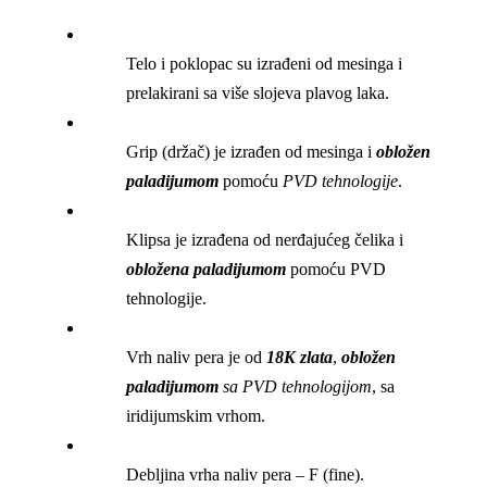
Telo i poklopac su izrađeni od mesinga i
prelakirani sa više slojeva plavog laka.
Grip (držač) je izrađen od mesinga i
obložen
paladijumom
pomoću
PVD tehnologije
.
Klipsa je izrađena od nerđajućeg čelika i
obložena paladijumom
pomoću PVD
tehnologije.
Vrh naliv pera je od
18K zlata
,
obložen
paladijumom
sa PVD tehnologijom
, sa
iridijumskim vrhom.
Debljina vrha naliv pera – F (fine).