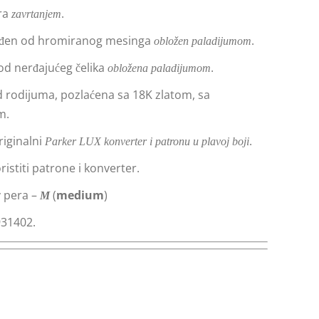
ara
.
zavrtanjem
zrađen od hromiranog mesinga
.
obložen
paladijumom
 od nerđajućeg čelika
.
obložena paladijumom
d rodijuma, pozlaćena sa 18K zlatom, sa
m.
riginalni
.
Parker LUX konverter i patronu u plavoj boji
istiti patrone i konverter.
v pera –
(
medium
)
M
931402.