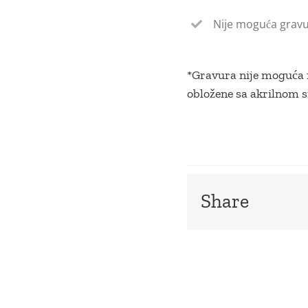
Nije moguća gravu
*Gravura nije moguća n
obložene sa akrilnom 
Share