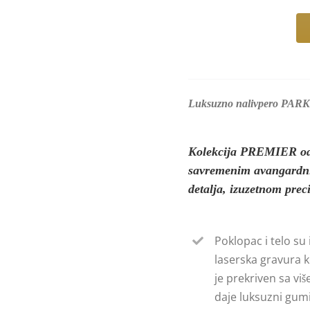
Nalivpero
PARKER
Royal
Premier
Luksuzno nalivpero PAR
LUX
Black
M
Kolekcija PREMIER od p
количина
savremenim avangardnim
detalja, izuzetnom preci
Poklopac i telo s
laserska gravura k
je prekriven sa vi
daje luksuzni gumi