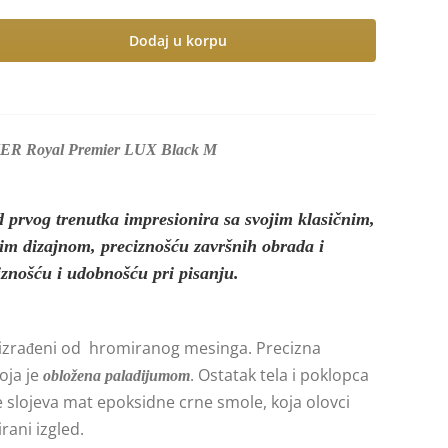
Dodaj u korpu
KER Royal Premier LUX Black M
rvog trenutka impresionira sa svojim klasičnim,
 dizajnom, preciznošću završnih obrada i
znošću i udobnošću pri pisanju.
u izrađeni od hromiranog mesinga. Precizna
oja je
. Ostatak tela i poklopca
obložena
paladijumom
še slojeva mat epoksidne crne smole, koja olovci
rani izgled.