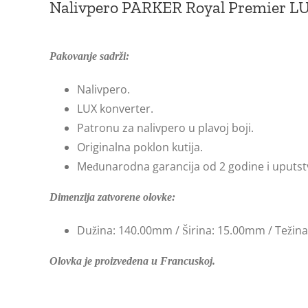
Nalivpero PARKER Royal Premier L
Pakovanje sadrži:
Nalivpero.
LUX konverter.
Patronu za nalivpero u plavoj boji.
Originalna poklon kutija.
Međunarodna garancija od 2 godine i uputst
Dimenzija zatvorene olovke:
Dužina: 140.00mm / Širina: 15.00mm / Težina
Olovka je proizvedena u Francuskoj.