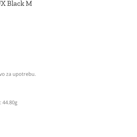
UX Black M
vo za upotrebu.
: 44.80g