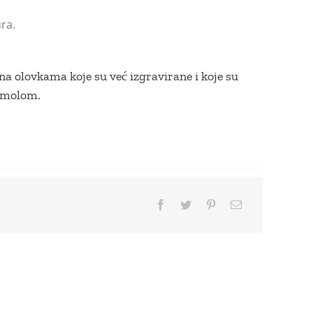
ra.
a olovkama koje su već izgravirane i koje su
smolom.