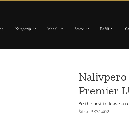
op
Kategorije
Modeli
Setovi
Refili
Ga
Nalivpero
Premier L
Be the first to leave a r
Šifra:
PK31402