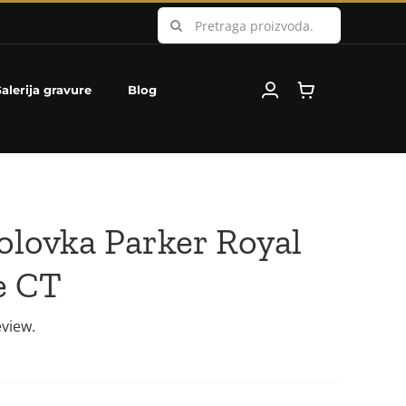
Search
for:
alerija gravure
Blog
olovka Parker Royal
e CT
eview.