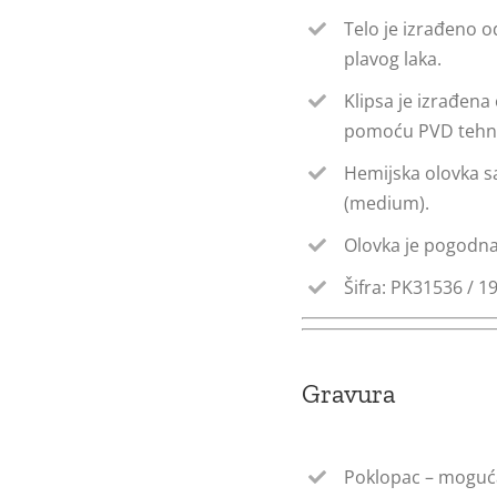
Telo je izrađeno o
plavog laka.
Klipsa je izrađena
pomoću PVD tehno
Hemijska olovka sad
(medium).
Olovka je pogodna
Šifra: PK31536 / 1
Gravura
Poklopac – moguća