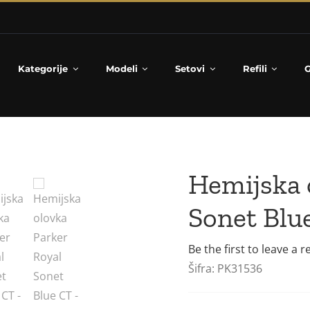
Kategorije
Modeli
Setovi
Refili
G
Hemijska 
Sonet Blu
Be the first to leave a r
Šifra:
PK31536