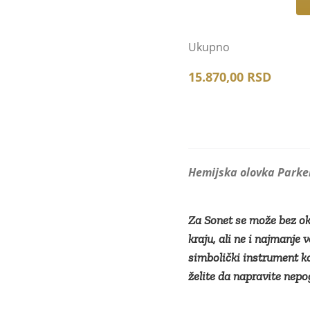
Hemijska
olovka
Parker
Ukupno
Royal
15.870,00
RSD
Sonet
Blue
CT
количина
Hemijska olovka Parker
Za Sonet se može bez okle
kraju, ali ne i najmanje 
simbolički instrument koj
želite da napravite nepo