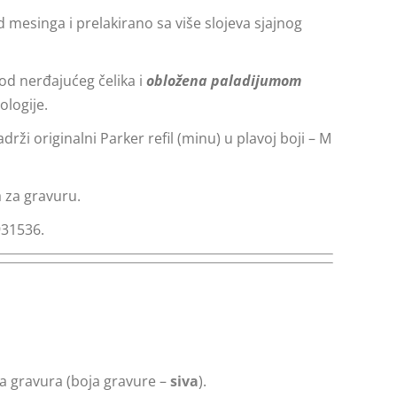
d mesinga i prelakirano sa više slojeva sjajnog
 od nerđajućeg čelika i
obložena paladijumom
logije.
rži originalni Parker refil (minu) u plavoj boji – M
 za gravuru.
931536.
 gravura (boja gravure –
siva
).