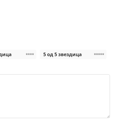
здица
5 од 5 звездица