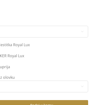

stitka Royal Lux
KER Royal Lux
uprija
z olovku
