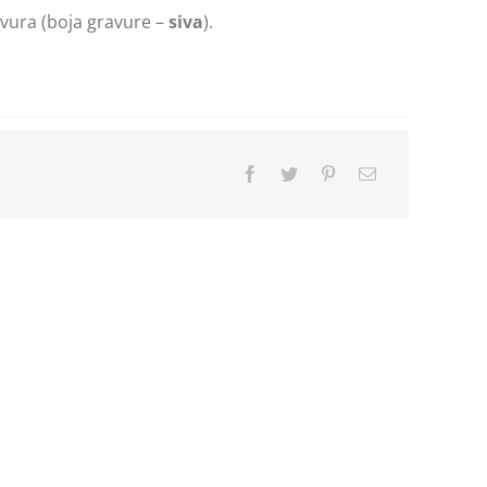
vura (boja gravure –
siva
).