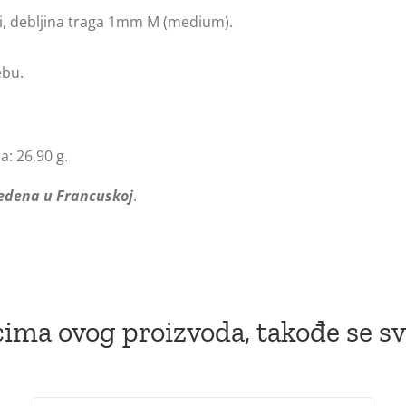
oji, debljina traga 1mm M (medium).
ebu.
a: 26,90 g.
edena u Francuskoj
.
ima ovog proizvoda, takođe se sv