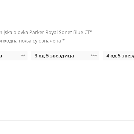
jska olovka Parker Royal Sonet Blue CT“
пходна поља су означена
*
а
3 од 5 звездица
4 од 5 зве