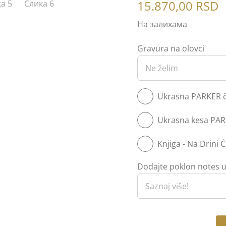
15.870,00
RSD
На залихама
Gravura na olovci
Ukrasna PARKER če
Ukrasna kesa PAR
Knjiga - Na Drini Ć
Dodajte poklon notes u