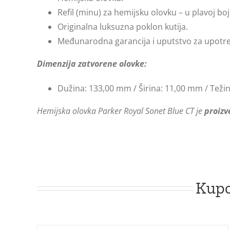
Refil (minu) za hemijsku olovku – u plavoj b
Originalna luksuzna poklon kutija.
Međunarodna garancija i uputstvo za upotr
Dimenzija zatvorene olovke:
Dužina: 133,00 mm / Širina: 11,00 mm / Težin
Hemijska olovka Parker Royal Sonet Blue CT je
proizv
Kupc