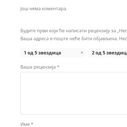
Још нема коментара.
Будите први који ће написати рецензију за „Hemi
Ваша адреса е-поште неће бити објављена.
Нео
1 од 5 звездица
2 од 5 звездиц
Ваша рецензија
*
Име
*