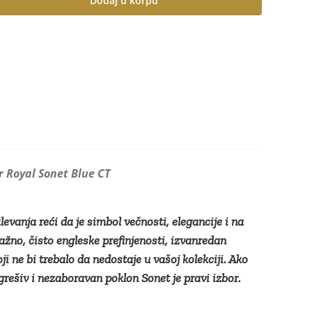
Dodaj u korpu
 Royal Sonet Blue CT
vanja reći da je simbol večnosti, elegancije i na
važno, čisto engleske prefinjenosti, izvanredan
i ne bi trebalo da nedostaje u vašoj kolekciji. Ako
grešiv i nezaboravan poklon Sonet je pravi izbor.