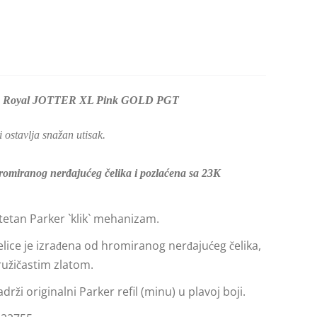
R Royal JOTTER XL Pink GOLD PGT
 ostavlja snažan utisak.
hromiranog nerđajućeg čelika i pozlaćena sa 23K
itetan Parker `klik` mehanizam.
relice je izrađena od hromiranog nerđajućeg čelika,
ružičastim zlatom.
rži originalni Parker refil (minu) u plavoj boji.