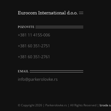
Eurocom International d.o.o.
POZOVITE
+381 11 4155-006
+381 60 351-2751
+381 60 351-2761
EMAIL
info@parkerolovke.rs
© Copyright 2026 | Parkerolovke.rs | All Rights Reserved |
Izrada s