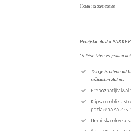
Нема на залихама
Hemijska olovka PARKE
Odličan izbor za poklon koji
Telo je izrađeno od 
ružičastim zlatom.
Prepoznatljiv kval
Klipsa u obliku st
pozlaćena sa 23K 
Hemijska olovka sad