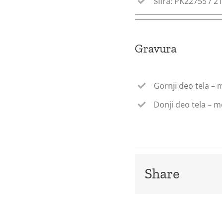
Šifra: PK22755 / 2
Gravura
Gornji deo tela –
Donji deo tela – 
Share