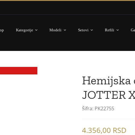
op
Kategorije
Modeli
Setovi
Refili
Ga
Besplatna gravura
Hemijska 
JOTTER X
Šifra:
PK22755
4.356,00
RSD