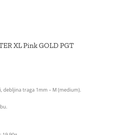
TTER XL Pink GOLD PGT
oji, debljina traga 1mm – M (medium).
bu.
: 19.90g