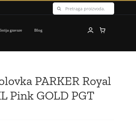
Search
for:
lerija gravure
Blog
olovka PARKER Royal
L Pink GOLD PGT