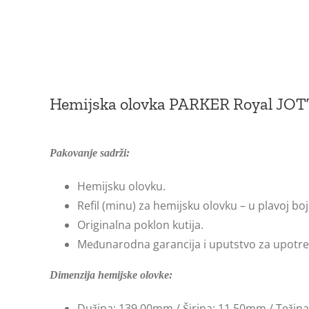
Hemijska olovka PARKER Royal JO
Pakovanje sadrži:
Hemijsku olovku.
Refil (minu) za hemijsku olovku – u plavoj b
Originalna poklon kutija.
Međunarodna garancija i uputstvo za upotre
Dimenzija hemijske olovke:
Dužina: 139.00mm / Širina: 11.50mm / Težina