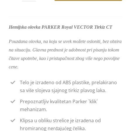
olovka
PARKER
Royal
Hemijska olovka PARKER Royal VECTOR Tirkiz CT
VECTOR
Tirkiz
Pouzdana olovka, na koju se uvek možete osloniti, bez obzira
CT
na situaciju. Glavna prednost je udobnost pri pisanju tokom
количина
čitave upotrebe, kao i pristupačnost zbog više nego povoljne
cene.
Telo je izrađeno od ABS plastike, prelakirano
sa više slojeva sjajnog tirkiz plavog laka.
Prepoznatljiv kvalitetan Parker `klik`
mehanizam.
Klipsa u obliku strelice je izrađena od
hromiranog nerđajućeg čelika.