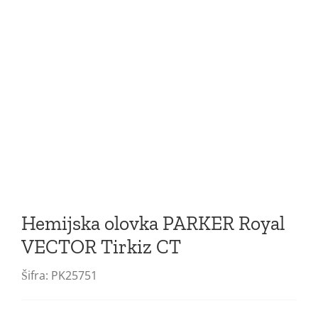
Jotter XL
Jotter Original
Jotter
Vector Royal
Vector Royal XL
Hemijska olovka PARKER Royal
VECTOR Tirkiz CT
Šifra:
PK25751