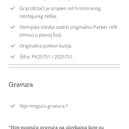
Grip (držač) je izrađen od hromiranog
nerđajućeg čelika.
Hemijska olovka sadrži originalnu Parker refil
(minu) u plavoj boji.
Originalna poklon kutija.
Šifra: PK25751 / 2025751.
Gravura
Nije moguća gravura.*
*Nije moguća gravura na olovkama koje su