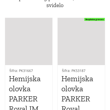
svidelo
Besplatna gravura
Šifra: PK31667
Šifra: PK53187
Hemijska
Hemijska
olovka
olovka
PARKER
PARKER
Royal IM
Royal