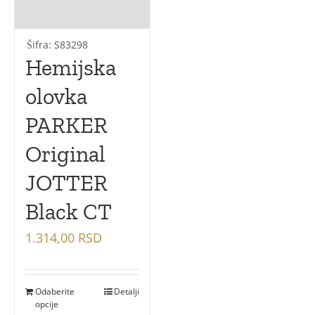
Šifra: S83298
Hemijska
olovka
PARKER
Original
JOTTER
Black CT
1.314,00
RSD
Odaberite
Detalji
opcije