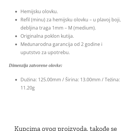
Hemijsku olovku.
Refil (minu) za hemijsku olovku – u plavoj boji,
debljina traga 1mm – M (medium).
Originalna poklon kutija.
Međunarodna garancija od 2 godine i
uputstvo za upotrebu.
Dimenzija zatvorene olovke:
Dužina: 125.00mm / Širina: 13.00mm / Težina:
11.20g
Kupcima ovog proizvoda, takođe se