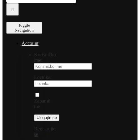
Toggle
Navigation
Account
Korisničko
ime:
Lozinka:
Zapamti
me
Registrujte
se