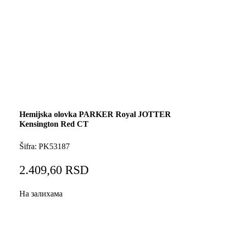
Hemijska olovka PARKER Royal JOTTER
Kensington Red CT
Šifra:
PK53187
2.409,60
RSD
На залихама