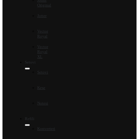
Jotter
Original
Jotter
Vector
Royal
Vector
Royal
XL
Setovi
Setovi
Kese
Notesi
Refili
Konverteri