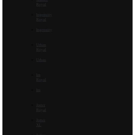
Royal
Ingenuity
Royal
Ingenuity
Urban
Royal
Urban
Im
Royal
Im
Jotter
Royal
Jotter
XL