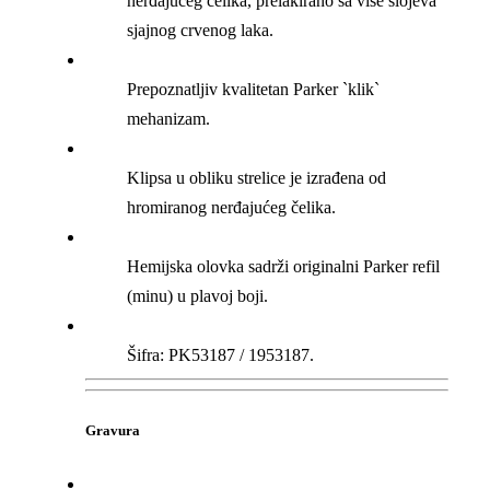
nerđajućeg čelika, prelakirano sa više slojeva
sjajnog crvenog laka.
Prepoznatljiv kvalitetan Parker `klik`
mehanizam.
Klipsa u obliku strelice je izrađena od
hromiranog nerđajućeg čelika.
Hemijska olovka sadrži originalni Parker refil
(minu) u plavoj boji.
Šifra: PK53187 / 1953187.
Gravura