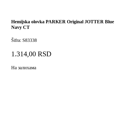
Hemijska olovka PARKER Original JOTTER Blue
Navy CT
Šifra:
S83338
1.314,00
RSD
На залихама