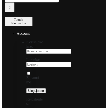
Toggle
Navigation
Account
Korisničko
ime:
Lozinka:
Zapamti
me
Registrujte
se