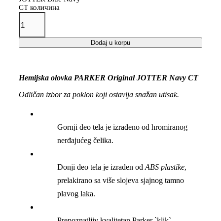
CT количина
Dodaj u korpu
Hemijska olovka PARKER Original JOTTER Navy CT
Odličan izbor za poklon koji ostavlja snažan utisak.
Gornji deo tela je izrađeno od hromiranog
nerđajućeg čelika.
Donji deo tela je izrađen od
ABS plastike
,
prelakirano sa više slojeva sjajnog tamno
plavog laka.
Prepoznatljiv kvalitetan Parker `klik`