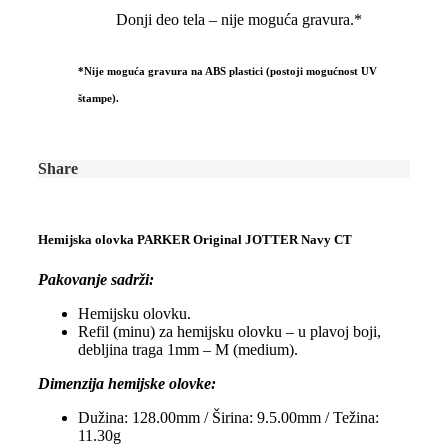
Donji deo tela – nije moguća gravura.*
*Nije moguća gravura na ABS plastici (postoji mogućnost UV
štampe).
Share
Hemijska olovka PARKER Original JOTTER Navy CT
Pakovanje sadrži:
Hemijsku olovku.
Refil (minu) za hemijsku olovku – u plavoj boji,
debljina traga 1mm – M (medium).
Dimenzija hemijske olovke:
Dužina: 128.00mm / Širina: 9.5.00mm / Težina:
11.30g