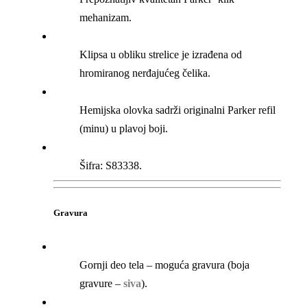
mehanizam.
Klipsa u obliku strelice je izrađena od
hromiranog nerđajućeg čelika.
Hemijska olovka sadrži originalni Parker refil
(minu) u plavoj boji.
Šifra: S83338.
Gravura
Gornji deo tela – moguća gravura (boja
gravure –
siva
).