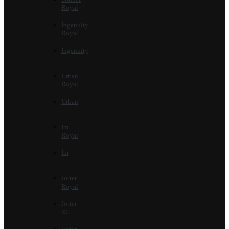
Royal
Ingenuity
Royal
Ingenuity
Urban
Royal
Urban
Im
Royal
Im
Jotter
Royal
Jotter
XL