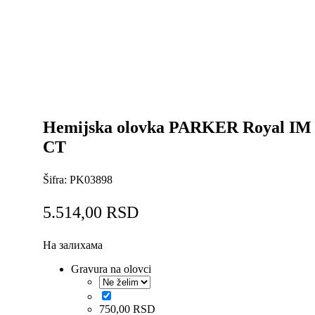
Hemijska olovka PARKER Royal IM 
CT
Šifra:
PK03898
5.514,00
RSD
На залихама
Gravura na olovci
750,00
RSD