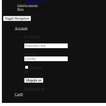
Refili za rolere
Galerija gravure
Blog
Toggle Navigation
Account
Korisničko
ime:
Lozinka:
Zapamti
me
Registrujte se
Cart
0