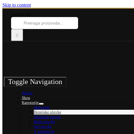
Skip to content
Search for:
Toggle Navigation
Akcija
Shop
Kategorije
Nalivpera
Hemijske olovke
Tehničke olovke
Roler olovke
Gel olovke
5. generacija