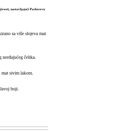
jivosti, nastavljajući Parkerovu
irano sa više slojeva mat
g nerđajućeg čelika.
a mat sivim lakom.
lavoj boji.