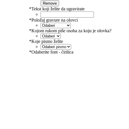
Remove
*
Tekst koji želite da ugravirate
*
Položaj gravure na olovci
*
Kojom rukom piše osoba za koju je olovka?
*
Koje pismo želite
*
Odaberite font - ćirilica