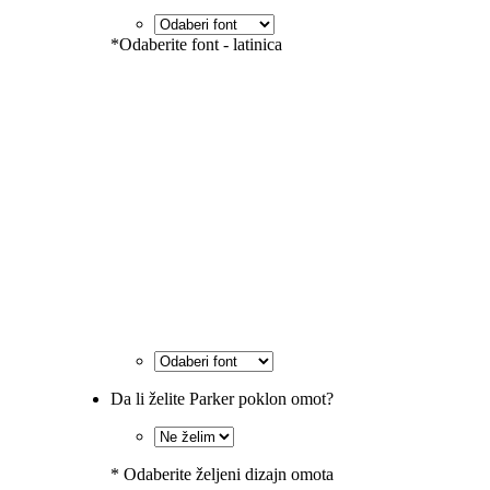
*
Odaberite font - latinica
Da li želite Parker poklon omot?
*
Odaberite željeni dizajn omota