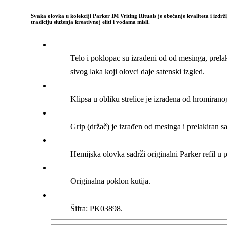
Svaka olovka u kolekciji Parker IM Vriting Rituals je obećanje kvaliteta i izdržl
tradiciju služenja kreativnoj eliti i vođama misli.
Telo i poklopac su izrađeni od od mesinga, prelak
sivog laka koji olovci daje satenski izgled.
Klipsa u obliku strelice je izrađena od hromirano
Grip (držač) je izrađen od mesinga i prelakiran s
Hemijska olovka sadrži originalni Parker refil u p
Originalna poklon kutija.
Šifra: PK03898.