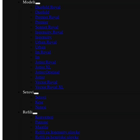
Modeli
Duofold Royal
Duofold
Premier Royal
Premier
Sonnet Royal
Ingenuity Royal
Ingenuity
Urban Royal
Urban
Im Royal
Im
Jotter Royal
Jotter XL
Jotter Original
Jotter
Vector Royal
Vector Royal XL
Setovi
Setovi
Kese
Notesi
Refili
Konverteri
Patrone
Mastila
Refili za Ingenuity olovke
Refili za hemijske olovke