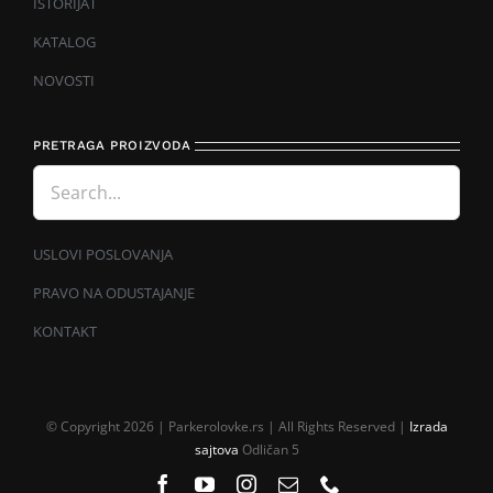
ISTORIJAT
KATALOG
NOVOSTI
PRETRAGA PROIZVODA
USLOVI POSLOVANJA
PRAVO NA ODUSTAJANJE
KONTAKT
© Copyright 2026 | Parkerolovke.rs | All Rights Reserved |
Izrada
sajtova
Odličan 5