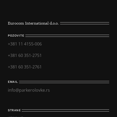
Eurocom International d.o.o.
POZOVITE
+381 11 4155-006
+381 60 351-2751
+381 60 351-2761
EMAIL
info@parkerolovke.rs
STRANE