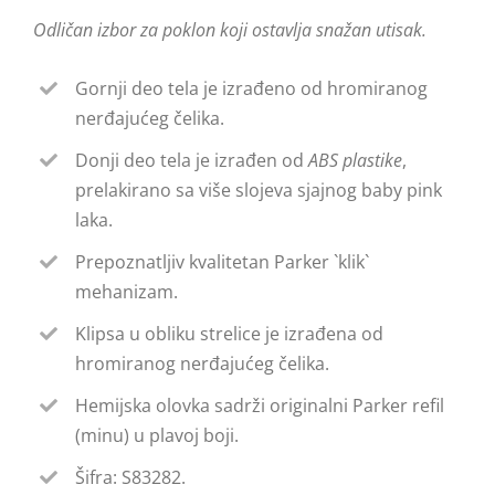
Odličan izbor za poklon koji ostavlja snažan utisak.
Gornji deo tela je izrađeno od hromiranog
nerđajućeg čelika.
Donji deo tela je izrađen od
ABS plastike
,
prelakirano sa više slojeva sjajnog baby pink
laka.
Prepoznatljiv kvalitetan Parker `klik`
mehanizam.
Klipsa u obliku strelice je izrađena od
hromiranog nerđajućeg čelika.
Hemijska olovka sadrži originalni Parker refil
(minu) u plavoj boji.
Šifra: S83282.