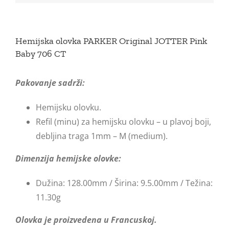
Hemijska olovka PARKER Original JOTTER Pink
Baby 706 CT
Pakovanje sadrži:
Hemijsku olovku.
Refil (minu) za hemijsku olovku – u plavoj boji,
debljina traga 1mm – M (medium).
Dimenzija hemijske olovke:
Dužina: 128.00mm / Širina: 9.5.00mm / Težina:
11.30g
Olovka je proizvedena u Francuskoj.