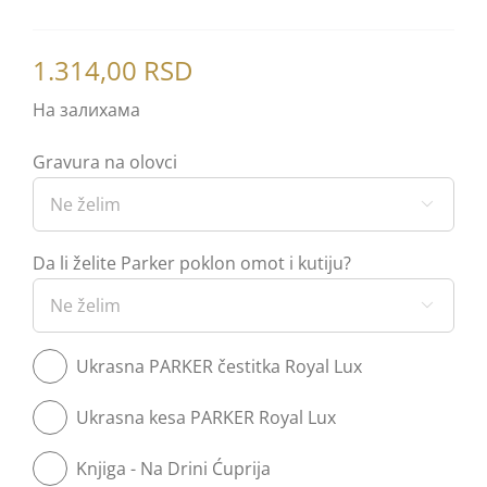
1.314,00
RSD
На залихама
Gravura na olovci

Da li želite Parker poklon omot i kutiju?

Ukrasna PARKER čestitka Royal Lux
Ukrasna kesa PARKER Royal Lux
Knjiga - Na Drini Ćuprija