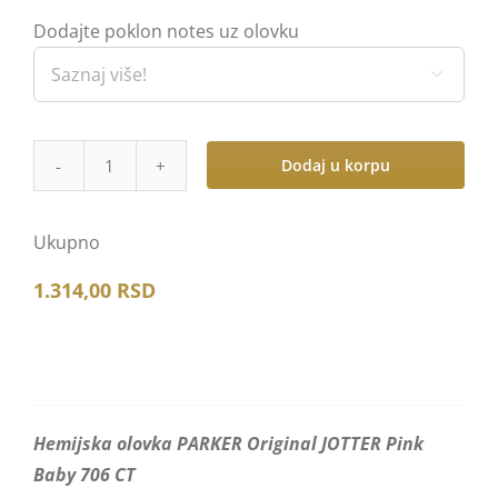
Dodajte poklon notes uz olovku

Dodaj u korpu
Hemijska
olovka
PARKER
Ukupno
Original
1.314,00
RSD
JOTTER
Pink
Baby
706
CT
Hemijska olovka PARKER Original JOTTER Pink
количина
Baby 706 CT