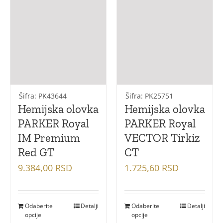
Šifra: PK43644
Šifra: PK25751
Hemijska olovka
Hemijska olovka
PARKER Royal
PARKER Royal
IM Premium
VECTOR Tirkiz
Red GT
CT
9.384,00
RSD
1.725,60
RSD
Odaberite
Detalji
Odaberite
Detalji
opcije
opcije