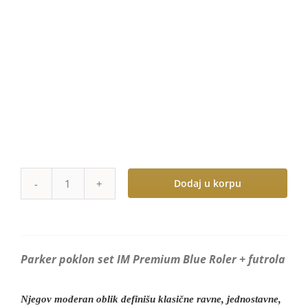
Jotter XL
Jotter Original
Jotter
Vector Royal
Vector Royal XL
Dodaj u korpu
Parker
poklon
set
IM
Parker poklon set IM Premium Blue Roler + futrola
Premium
Blue
Njegov moderan oblik definišu klasične ravne, jednostavne,
Roler