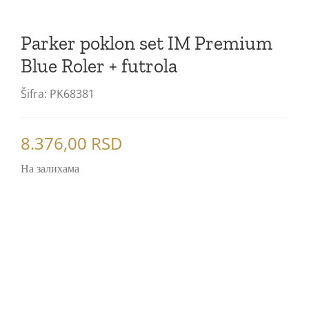
Gel olovke
Premier
Notesi
Patrone
Blog
Parker poklon set IM Premium
5. generacija
Sonnet Royal
Mastila
Blue Roler + futrola
Ingenuity Royal
Refili za Ingenuity olovke
Šifra:
PK68381
Ingenuity
Refili za hemijske olovke
8.376,00
RSD
Urban Royal
Refili za rolere
На залихама
Urban
Im Royal
Im
Jotter Royal