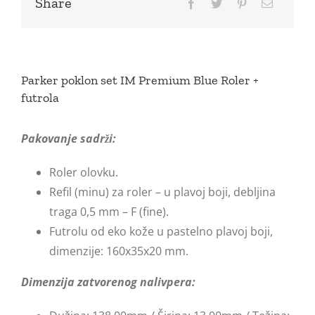
Share
Parker poklon set IM Premium Blue Roler +
futrola
Pakovanje sadrži:
Roler olovku.
Refil (minu) za roler – u plavoj boji, debljina
traga 0,5 mm – F (fine).
Futrolu od eko kože u pastelno plavoj boji,
dimenzije: 160x35x20 mm.
Dimenzija zatvorenog nalivpera: