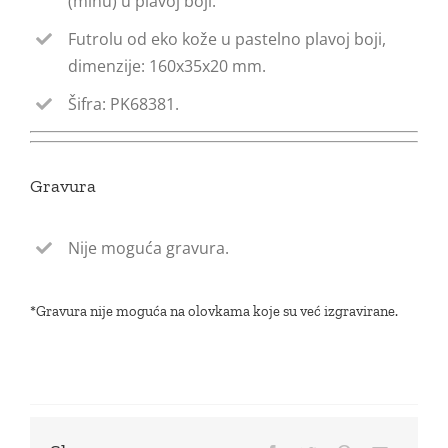
(minu) u plavoj boji.
Futrolu od eko kože u pastelno plavoj boji,
dimenzije: 160x35x20 mm.
Šifra: PK68381.
Gravura
Nije moguća gravura.
*Gravura nije moguća na olovkama koje su već izgravirane.