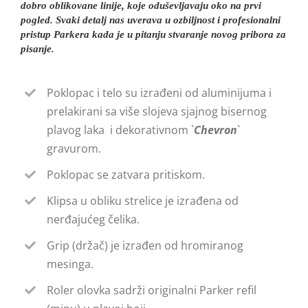
dobro oblikovane linije, koje oduševljavaju oko na prvi
+
pogled. Svaki detalj nas uverava u ozbiljnost i profesionalni
futrola
pristup Parkera kada je u pitanju stvaranje novog pribora za
pisanje.
количина
Poklopac i telo su izrađeni od aluminijuma i
prelakirani sa više slojeva sjajnog bisernog
plavog laka i dekorativnom `
Chevron
`
gravurom.
Poklopac se zatvara pritiskom.
Klipsa u obliku strelice je izrađena od
nerđajućeg čelika.
Grip (držač) je izrađen od hromiranog
mesinga.
Roler olovka sadrži originalni Parker refil