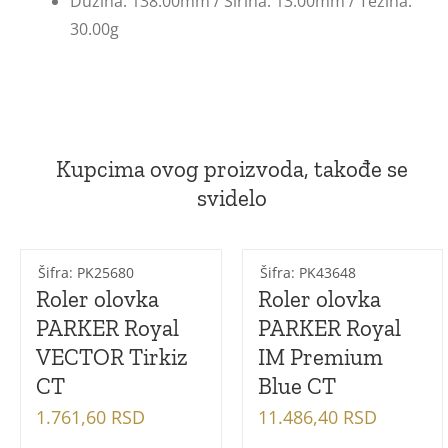
Dužina: 138.00mm / Širina: 13.00mm / Težina:
30.00g
Kupcima ovog proizvoda, takođe se
svidelo
Šifra: PK25680
Šifra: PK43648
Roler olovka
Roler olovka
PARKER Royal
PARKER Royal
VECTOR Tirkiz
IM Premium
CT
Blue CT
1.761,60
RSD
11.486,40
RSD