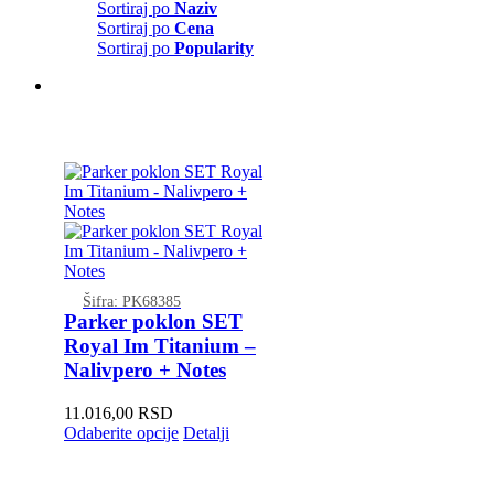
Sortiraj po
Naziv
Sortiraj po
Cena
Sortiraj po
Popularity
Šifra: PK68385
Parker poklon SET
Royal Im Titanium –
Nalivpero + Notes
11.016,00
RSD
Odaberite opcije
Detalji