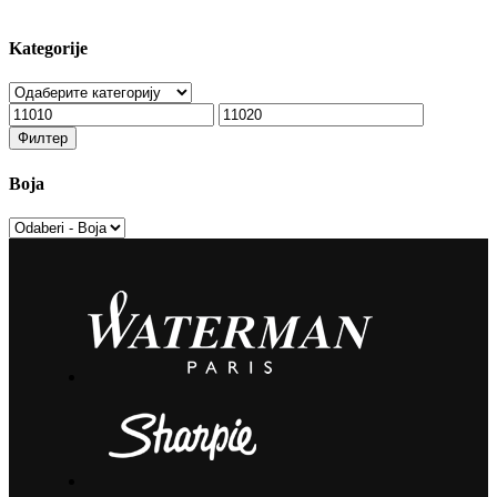
Kategorije
Минимална
Максимална
цена
цена
Филтер
Boja