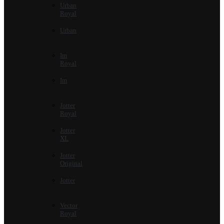
Urban
Royal
Urban
Im
Royal
Im
Jotter
Royal
Jotter
XL
Jotter
Original
Jotter
Vector
Royal