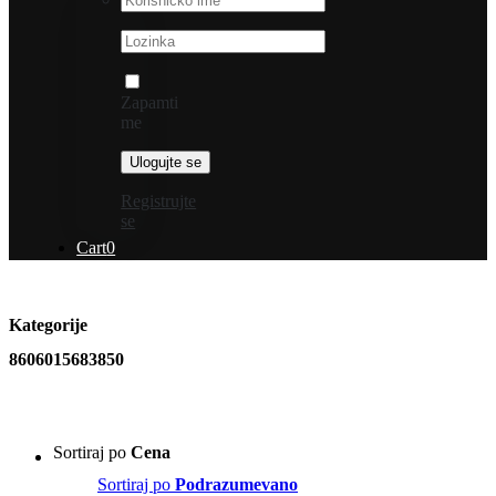
ime:
Lozinka:
Zapamti
me
Registrujte
se
Cart
0
Kategorije
8606015683850
Sortiraj po
Cena
Sortiraj po
Podrazumevano