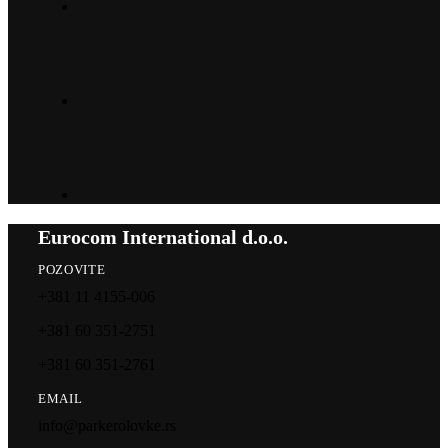
Eurocom International d.o.o.
POZOVITE
+381 11 4155-006
+381 60 351-2751
+381 60 351-2761
EMAIL
info@parkerolovke.rs