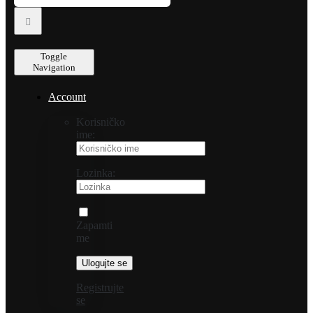
Toggle
Navigation
Account
Korisničko
ime:
Lozinka:
Zapamti
me
Registrujte
se