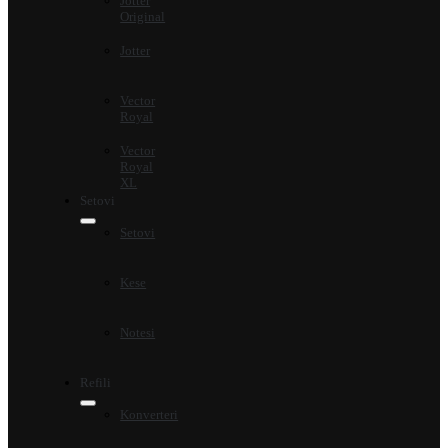
Jotter
Original
Jotter
Vector
Royal
Vector
Royal
XL
Setovi
Setovi
Kese
Notesi
Refili
Konverteri