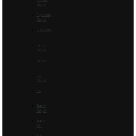
Royal
Ingenuity
Royal
Ingenuity
Urban
Royal
Urban
Im
Royal
Im
Jotter
Royal
Jotter
XL