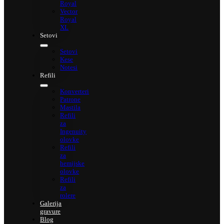
Royal
Vector
Royal
XL
Setovi
Setovi
Kese
Notesi
Refili
Konverteri
Patrone
Mastila
Refili
za
Ingenuity
olovke
Refili
za
hemijske
olovke
Refili
za
rolere
Galerija
gravure
Blog