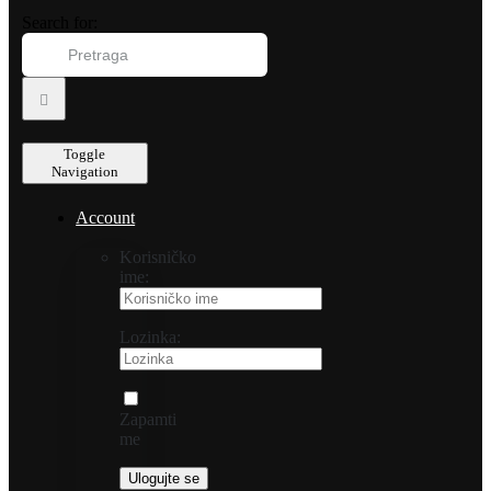
Search for:
Toggle
Navigation
Account
Korisničko
ime:
Lozinka:
Zapamti
me