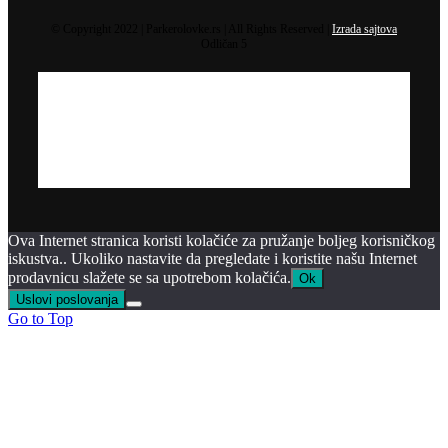
© Copyright 2022 | Parkerolovke.rs | All Rights Reserved |
Izrada sajtova
Odličan 5
Ova Internet stranica koristi kolačiće za pružanje boljeg korisničkog
iskustva.. Ukoliko nastavite da pregledate i koristite našu Internet
prodavnicu slažete se sa upotrebom kolačića.
Ok
Uslovi poslovanja
Go to Top