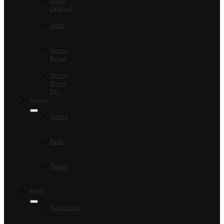
Jotter
Original
Jotter
Vector
Royal
Vector
Royal
XL
Setovi
Setovi
Kese
Notesi
Refili
Konverteri