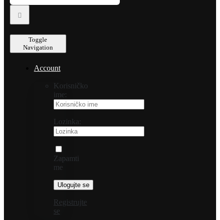
Toggle
Navigation
Account
Korisničko
ime:
Lozinka:
Zapamti
me
Registrujte
se