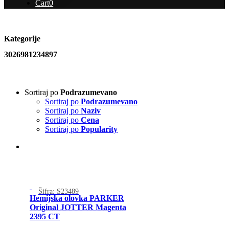
Cart
0
Kategorije
3026981234897
Sortiraj po
Podrazumevano
Sortiraj po
Podrazumevano
Sortiraj po
Naziv
Sortiraj po
Cena
Sortiraj po
Popularity
Šifra: S23489
Hemijska olovka PARKER
Original JOTTER Magenta
2395 CT