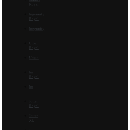
Royal
Ingenuity
Royal
Ingenuity
Urban
Royal
Urban
Im
Royal
Im
Jotter
Royal
Jotter
XL