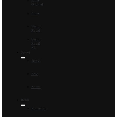
Jotter
Original
Jotter
Vector
Royal
Vector
Royal
XL
Setovi
Setovi
Kese
Notesi
Refili
Konverteri