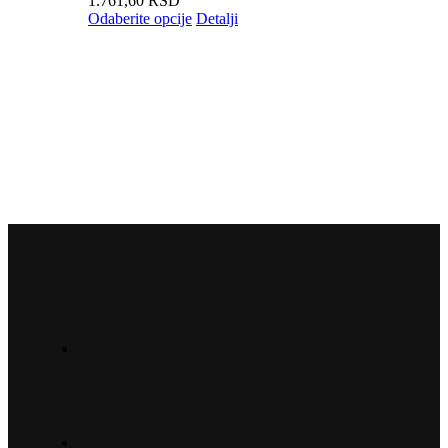
1.761,60
RSD
Odaberite opcije
Detalji