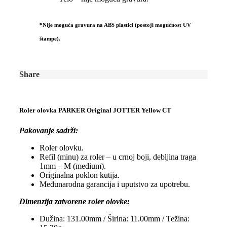
*Nije moguća gravura na ABS plastici (postoji mogućnost UV
štampe).
Share
Roler olovka PARKER Original JOTTER Yellow CT
Pakovanje sadrži:
Roler olovku.
Refil (minu) za roler – u crnoj boji, debljina traga
1mm – M (medium).
Originalna poklon kutija.
Međunarodna garancija i uputstvo za upotrebu.
Dimenzija zatvorene roler olovke:
Dužina: 131.00mm / Širina: 11.00mm / Težina: