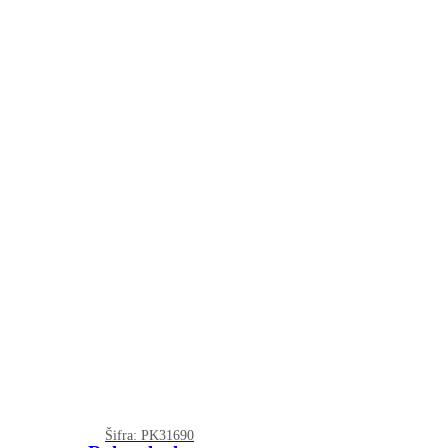
Šifra: PK31690