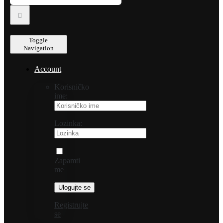
Toggle
Navigation
Account
Korisničko
ime:
Lozinka:
Zapamti
me
Registrujte
se