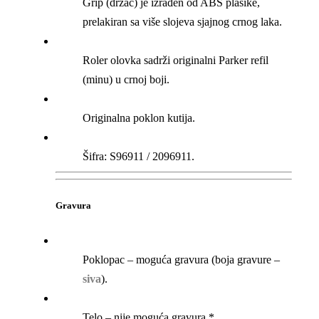
Grip (držač) je izrađen od ABS plasike,
prelakiran sa više slojeva sjajnog crnog laka.
Roler olovka sadrži originalni Parker refil
(minu) u crnoj boji.
Originalna poklon kutija.
Šifra: S96911 / 2096911.
Gravura
Poklopac – moguća gravura (boja gravure –
siva
).
Telo – nije moguća gravura.*