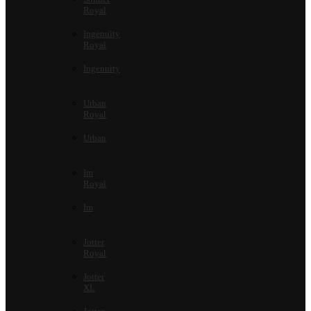
Royal
Ingenuity
Royal
Ingenuity
Urban
Royal
Urban
Im
Royal
Im
Jotter
Royal
Jotter
XL