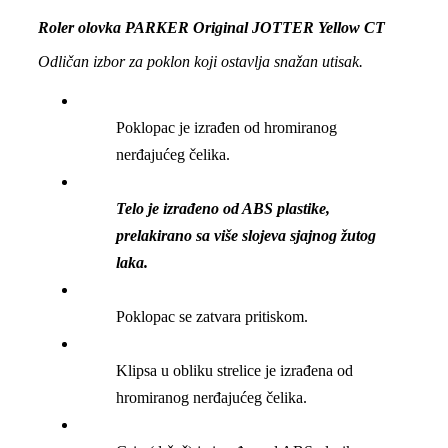
Roler olovka PARKER Original JOTTER Yellow CT
Odličan izbor za poklon koji ostavlja snažan utisak.
Poklopac je izrađen od hromiranog
nerđajućeg čelika.
Telo je izrađeno od ABS plastike,
prelakirano sa više slojeva sjajnog žutog
laka.
Poklopac se zatvara pritiskom.
Klipsa u obliku strelice je izrađena od
hromiranog nerđajućeg čelika.