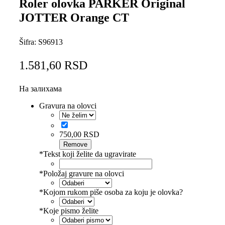
Roler olovka PARKER Original
JOTTER Orange CT
Šifra:
S96913
1.581,60
RSD
На залихама
Gravura na olovci
750,00
RSD
Remove
*
Tekst koji želite da ugravirate
*
Položaj gravure na olovci
*
Kojom rukom piše osoba za koju je olovka?
*
Koje pismo želite