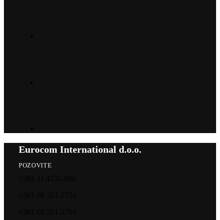
Eurocom International d.o.o.
POZOVITE
+381 11 4155-006
+381 60 351-2751
+381 60 351-2761