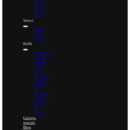
Royal
Vector
Royal
XL
Setovi
Setovi
Kese
Notesi
Refili
Konverteri
Patrone
Mastila
Refili
za
Ingenuity
olovke
Refili
za
hemijske
olovke
Refili
za
rolere
Galerija
gravure
Blog