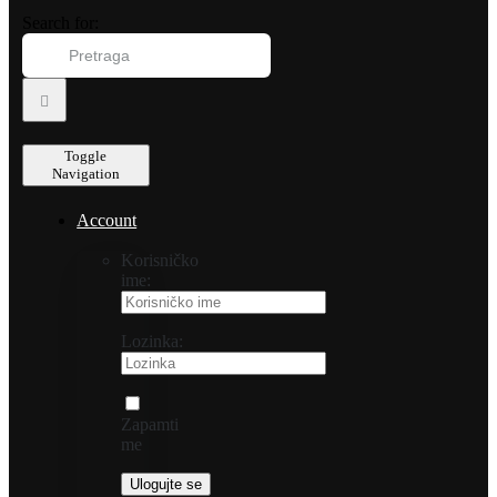
Search for:
Toggle
Navigation
Account
Korisničko
ime:
Lozinka:
Zapamti
me