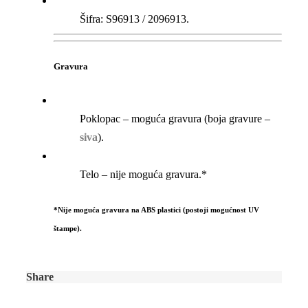
Šifra: S96913 / 2096913.
Gravura
Poklopac – moguća gravura (boja gravure –
siva
).
Telo – nije moguća gravura.*
*Nije moguća gravura na ABS plastici (postoji mogućnost UV
štampe).
Share