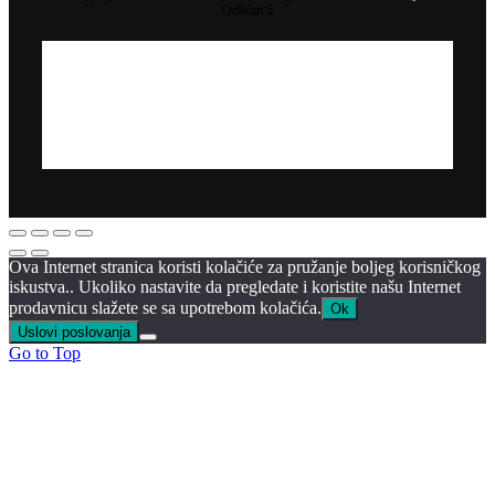
Odličan 5
Ova Internet stranica koristi kolačiće za pružanje boljeg korisničkog
iskustva.. Ukoliko nastavite da pregledate i koristite našu Internet
prodavnicu slažete se sa upotrebom kolačića.
Ok
Uslovi poslovanja
Go to Top