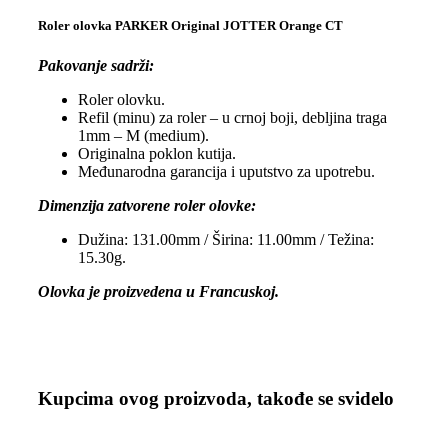
Roler olovka PARKER Original JOTTER Orange CT
Pakovanje sadrži:
Roler olovku.
Refil (minu) za roler – u crnoj boji, debljina traga
1mm – M (medium).
Originalna poklon kutija.
Međunarodna garancija i uputstvo za upotrebu.
Dimenzija zatvorene roler olovke:
Dužina: 131.00mm / Širina: 11.00mm / Težina:
15.30g.
Olovka je proizvedena u Francuskoj.
Kupcima ovog proizvoda, takođe se svidelo