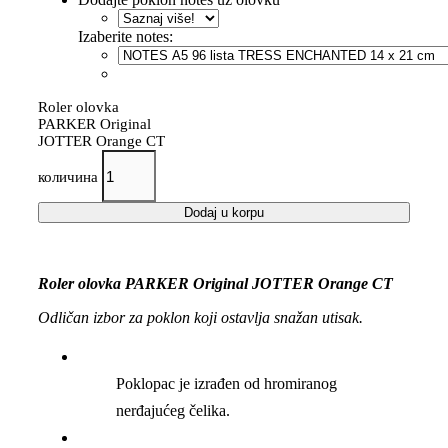
Izaberite notes:
Roler olovka
PARKER Original
JOTTER Orange CT
количина
Dodaj u korpu
Roler olovka PARKER Original JOTTER Orange CT
Odličan izbor za poklon koji ostavlja snažan utisak.
Poklopac je izrađen od hromiranog
nerđajućeg čelika.