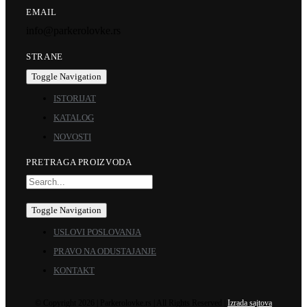
EMAIL
info@parkerolovke.rs
STRANE
Toggle Navigation
ISTORIJAT
KATALOG
NOVOSTI
PRETRAGA PROIZVODA
Toggle Navigation
USLOVI POSLOVANJA
PRAVO NA ODUSTAJANJE
KONTAKT
© Copyright 2026 | Parkerolovke.rs | All Rights Reserved |
Izrada sajtova