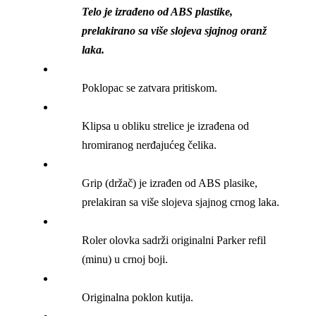
Telo je izrađeno od ABS plastike,
prelakirano sa više slojeva sjajnog oranž
laka.
Poklopac se zatvara pritiskom.
Klipsa u obliku strelice je izrađena od
hromiranog nerđajućeg čelika.
Grip (držač) je izrađen od ABS plasike,
prelakiran sa više slojeva sjajnog crnog laka.
Roler olovka sadrži originalni Parker refil
(minu) u crnoj boji.
Originalna poklon kutija.