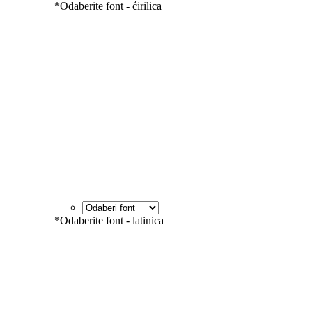
*
Odaberite font - ćirilica
*
Odaberite font - latinica