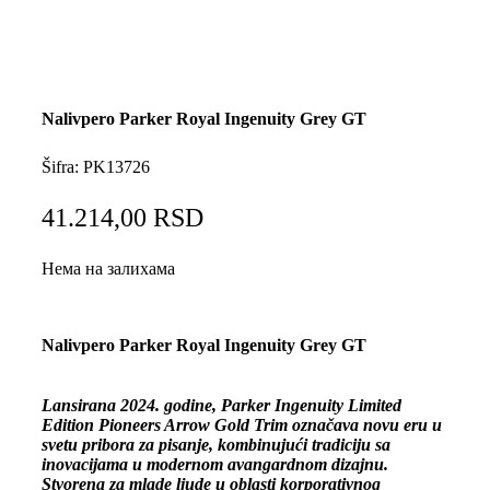
Nalivpero Parker Royal Ingenuity Grey GT
Šifra:
PK13726
41.214,00
RSD
Нема на залихама
Nalivpero Parker Royal Ingenuity Grey GT
Lansirana 2024. godine, Parker Ingenuity Limited
Edition Pioneers Arrow Gold Trim označava novu eru u
svetu pribora za pisanje, kombinujući tradiciju sa
inovacijama u modernom avangardnom dizajnu.
Stvorena za mlade ljude u oblasti korporativnog