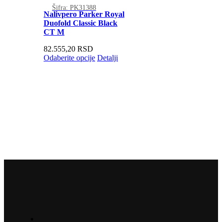
Šifra: PK31388
Nalivpero Parker Royal
Duofold Classic Black
CT M
82.555,20
RSD
Odaberite opcije
Detalji