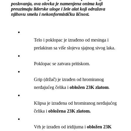
poslovanja, ova olovka je namenjena onima koji
preuzimaju liderske uloge i žele alat koji odražava
njihovu smelu i nekonformističku ličnost.
Telo i poklopac je izrađeno od mesinga i
prelakiran sa više slojeva sjajnog sivog laka.
Poklopac se zatvara pritiskom.
Grip (držač) je izrađen od hromiranog
nerđajućeg čelika i
obložen 23K zlatom
.
Klipsa je izrađena od hromiranog nerđajućeg
čelika i
obložena 23K zlatom.
Vrh je izrađen od iridijuma i
obložen 23K