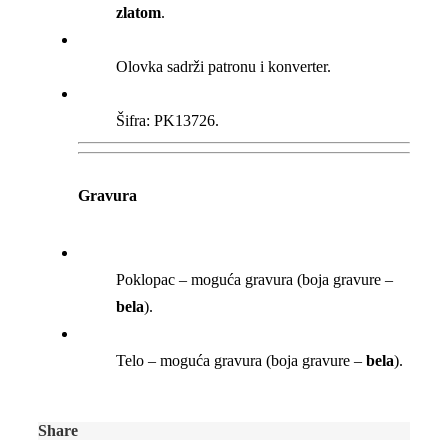
zlatom
.
Olovka sadrži patronu i konverter.
Šifra: PK13726.
Gravura
Poklopac – moguća gravura (boja gravure –
bela
).
Telo – moguća gravura (boja gravure –
bela
).
Share