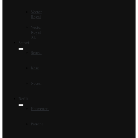
Vector
Royal
Vector
Royal
XL
Setovi
Setovi
Kese
Notesi
Refili
Konverteri
Patrone