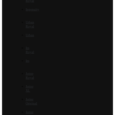
Royal
Ingenuity
Urban
Royal
Urban
Im
Royal
Im
Jotter
Royal
Jotter
XL
Jotter
Original
Jotter