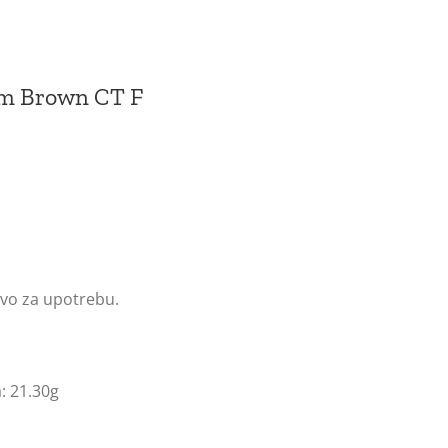
um Brown CT F
vo za upotrebu.
: 21.30g