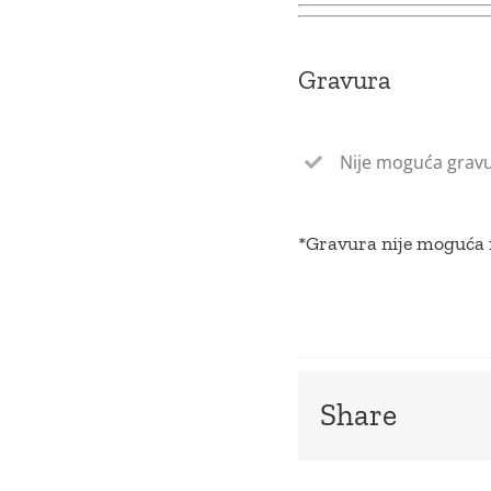
Gravura
Nije moguća gravu
*Gravura nije moguća n
Share