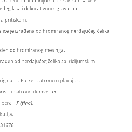
 izrađeni od aluminijuma, prelakirani sa više
međeg laka i dekorativnom gravurom.
ra pritiskom.
relice je izrađena od hromiranog nerđajućeg čelika.
zrađen od hromiranog mesinga.
izrađen od nerđajućeg čelika sa iridijumskim
riginalnu Parker patronu u plavoj boji.
istiti patrone i konverter.
v pera –
F
(fine)
.
kutija.
031676.