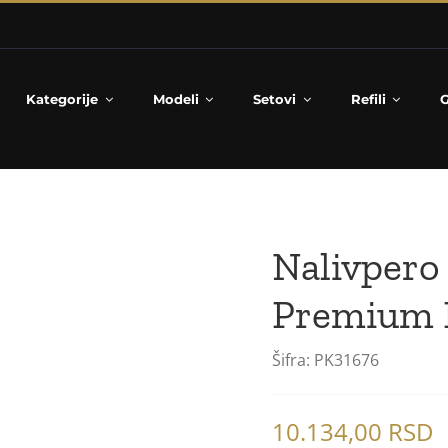
Kategorije
Modeli
Setovi
Refili
G
Nalivpero
Premium 
Šifra:
PK31676
10.134,00
RSD