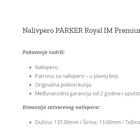
Nalivpero PARKER Royal IM Premi
Pakovanje sadrži:
Nalivpero.
Patronu za nalivpero – u plavoj boji.
Originalna poklon kutija.
Međunarodna garancija od 2 godine i uputst
Dimenzija zatvorenog nalivpera:
Dužina: 137.00mm / Širina: 13.00mm / Težina