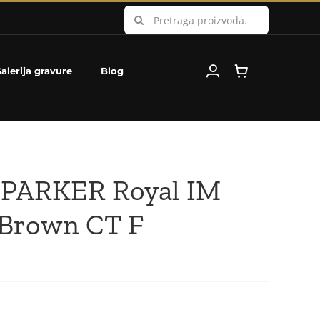
Search
for:
alerija gravure
Blog
 PARKER Royal IM
Brown CT F