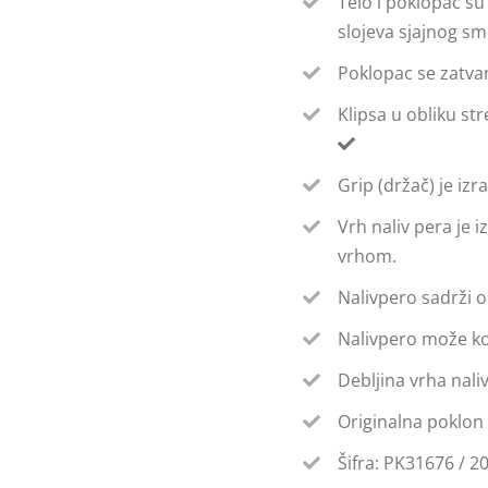
Telo i poklopac su
slojeva sjajnog s
Poklopac se zatva
Klipsa u obliku st
Grip (držač) je i
Vrh naliv pera je 
vrhom.
Nalivpero sadrži o
Nalivpero može kor
Debljina vrha nali
Originalna poklon 
Šifra: PK31676 / 2