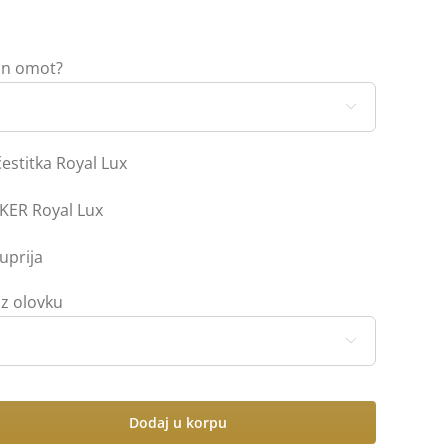
lon omot?

stitka Royal Lux
KER Royal Lux
uprija
z olovku

Dodaj u korpu