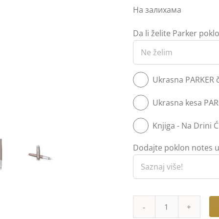
На залихама
Da li želite Parker pok
Ukrasna PARKER če
Ukrasna kesa PAR
Knjiga - Na Drini Ć
Dodajte poklon notes u
Nalivpero