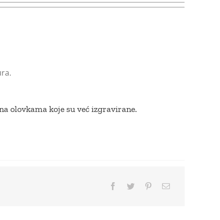
ra.
a olovkama koje su već izgravirane.