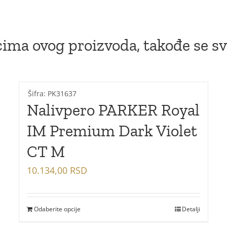
ima ovog proizvoda, takođe se sv
Šifra: PK31637
Nalivpero PARKER Royal
IM Premium Dark Violet
CT M
10.134,00
RSD
Odaberite opcije
Detalji