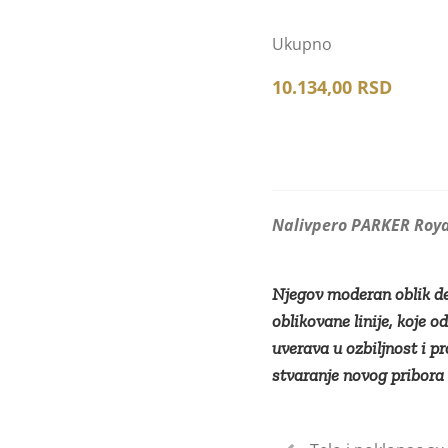
PARKER
Royal
Ukupno
IM
10.134,00
RSD
Premium
Brown
CT
F
количина
Nalivpero PARKER Roy
Njegov moderan oblik de
oblikovane linije, koje o
uverava u ozbiljnost i pr
stvaranje novog pribora 