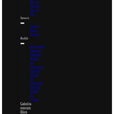
Royal
Vector
Royal
XL
Setovi
Setovi
Kese
Notesi
Refili
Konverteri
Patrone
Mastila
Refili
za
Ingenuity
olovke
Refili
za
hemijske
olovke
Refili
za
rolere
Galerija
gravure
Blog