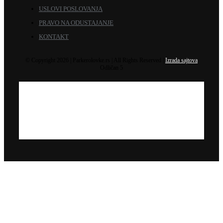
USLOVI POSLOVANJA
PRAVO NA ODUSTAJANJE
KONTAKT
© Copyright 2026 | Parkerolovke.rs | All Rights Reserved |
Izrada sajtova
Odličan 5