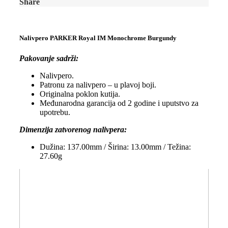
Share
Nalivpero PARKER Royal IM Monochrome Burgundy
Pakovanje sadrži:
Nalivpero.
Patronu za nalivpero – u plavoj boji.
Originalna poklon kutija.
Međunarodna garancija od 2 godine i uputstvo za
upotrebu.
Dimenzija zatvorenog nalivpera:
Dužina: 137.00mm / Širina: 13.00mm / Težina:
27.60g