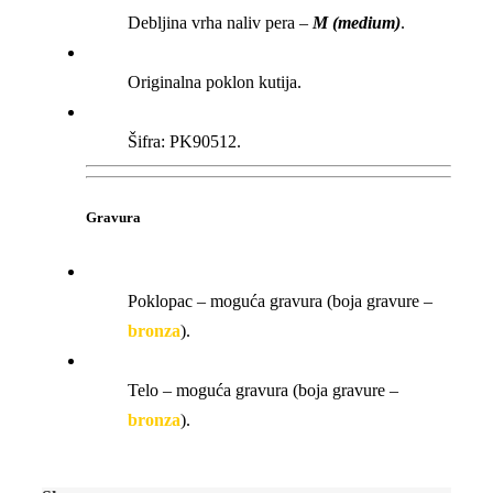
Debljina vrha naliv pera –
M
(medium)
.
Originalna poklon kutija.
Šifra: PK90512.
Gravura
Poklopac – moguća gravura (boja gravure –
bronza
).
Telo – moguća gravura (boja gravure –
bronza
).