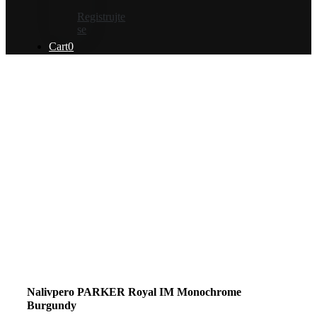
Registrujte
se
Cart
0
Nalivpero PARKER Royal IM Monochrome
Burgundy