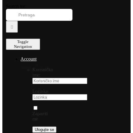
Search for:
Toggle
Navigation
Account
Korisničko
ime:
Lozinka:
Zapamti
me