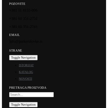
POZOVITE
+381 11 4155-006
+381 60 351-2751
+381 60 351-2761
EMAIL
info@parkerolovke.rs
STRANE
Toggle Navigation
ISTORIJAT
KATALOG
NOVOSTI
PRETRAGA PROIZVODA
Toggle Navigation