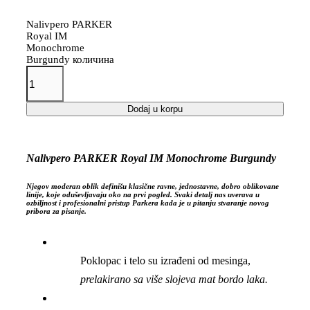
Nalivpero PARKER
Royal IM
Monochrome
Burgundy количина
Dodaj u korpu
Nalivpero PARKER Royal IM Monochrome Burgundy
Njegov moderan oblik definišu klasične ravne, jednostavne, dobro oblikovane
linije, koje oduševljavaju oko na prvi pogled. Svaki detalj nas uverava u
ozbiljnost i profesionalni pristup Parkera kada je u pitanju stvaranje novog
pribora za pisanje.
Poklopac i telo su izrađeni od mesinga,
prelakirano sa više slojeva mat bordo laka.