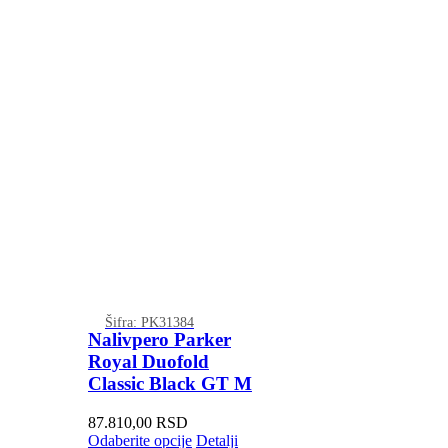
Šifra: PK31384
Nalivpero Parker
Royal Duofold
Classic Black GT M
87.810,00
RSD
Odaberite opcije
Detalji