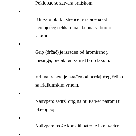
Poklopac se zatvara pritiskom.
Klipsa u obliku strelice je izrađena od
nerđajućeg čelika i pralakirana sa bordo
lakom.
Grip (držač) je izrađen od hromiranog
mesinga, prelakiran sa mat brdo lakom.
Vrh naliv pera je izrađen od nerđajućeg čelika
sa iridijumskim vrhom.
Nalivpero sadrži originalnu Parker patronu u
plavoj boji.
Nalivpero može koristiti patrone i konverter.