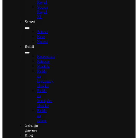
Royal
Vector
Royal
XL
Setovi
Setovi
Kese
Notesi
Refili
Konverteri
Patrone
Mastila
Refili
za
Ingenuity
olovke
Refili
za
hemijske
olovke
Refili
za
rolere
Galerija
gravure
Blog