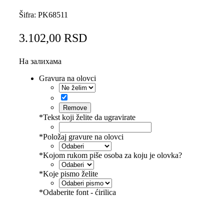
Šifra:
PK68511
3.102,00
RSD
На залихама
Gravura na olovci
Remove
*
Tekst koji želite da ugravirate
*
Položaj gravure na olovci
*
Kojom rukom piše osoba za koju je olovka?
*
Koje pismo želite
*
Odaberite font - ćirilica