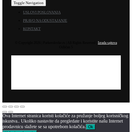
Toggle Navigation
USLOVI POSLOVANJA
PRAVO NA ODUSTAJANJE
KONTAKT
© Copyright 2026 | Parkerolovke.rs | All Rights Reserved |
Izrada sajtova
Odličan 5
Ova Internet stranica koristi kolačiće za pružanje boljeg korisničkog
iskustva.. Ukoliko nastavite da pregledate i koristite našu Internet
prodavnicu slažete se sa upotrebom kolačića.
Ok