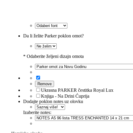
Da li želite Parker poklon omot?
*
Odaberite željeni dizajn omota
Remove
Ukrasna PARKER čestitka Royal Lux
Knjiga - Na Drini Ćuprija
Dodajte poklon notes uz olovku
Izaberite notes: