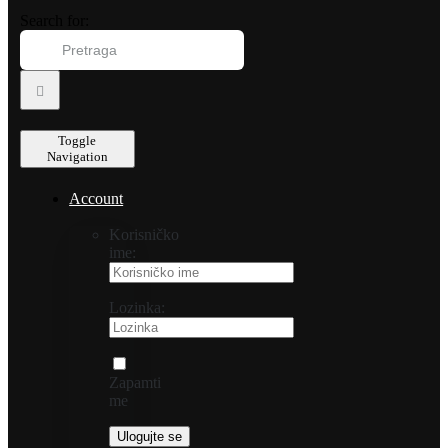
Search for:
Toggle
Navigation
Account
Korisničko
ime:
Lozinka:
Zapamti
me