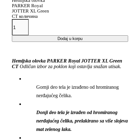
Hemijska olovka
PARKER Royal
JOTTER XL Green
CT количина
Dodaj u korpu
Hemijska olovka PARKER Royal JOTTER XL Green
CT
Odličan izbor za poklon koji ostavlja snažan utisak.
Gornji deo tela je izrađeno od hromiranog
nerđajućeg čelika.
Donji deo tela je izrađen od hromiranog
nerđajućeg čelika, prelakirano sa više slojeva
mat zelenog laka.