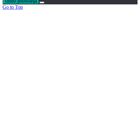
Uslovi poslovanja
Go to Top