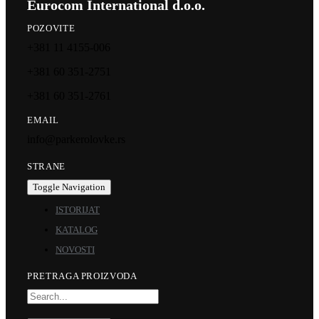
Eurocom International d.o.o.
POZOVITE
+381 11 4155-006
+381 60 351-2751
+381 60 351-2761
EMAIL
info@parkerolovke.rs
STRANE
Toggle Navigation
ISTORIJAT
KATALOG
NOVOSTI
PRETRAGA PROIZVODA