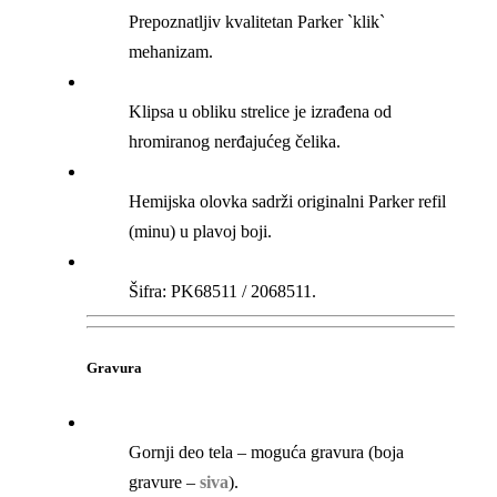
Prepoznatljiv kvalitetan Parker `klik`
mehanizam.
Klipsa u obliku strelice je izrađena od
hromiranog nerđajućeg čelika.
Hemijska olovka sadrži originalni Parker refil
(minu) u plavoj boji.
Šifra: PK68511 / 2068511.
Gravura
Gornji deo tela – moguća gravura (boja
gravure –
siva
).