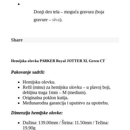
Donji deo tela – moguća gravura (boja
gravure –
siva
).
Share
Hemijska olovka PARKER Royal JOTTER XL Green CT
Pakovanje sadrži:
Hemijsku olovku.
Refil (minu) za hemijsku olovku – u plavoj boji,
debljina traga 1mm – M (medium).
Originalna poklon kutija.
Međunarodna garancija i uputstvo za upotrebu.
Dimenzija hemijske olovke:
Dužina: 139.00mm / Širina: 11.50mm / Težina:
19.90g