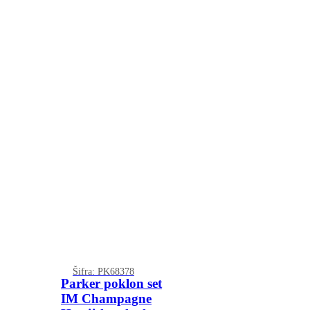
Šifra: PK68378
Parker poklon set
IM Champagne