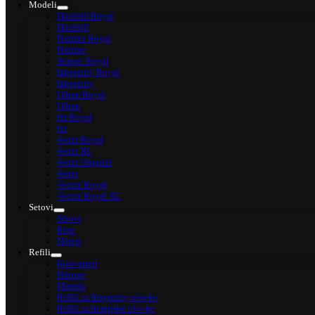
Modeli
Duofold Royal
Duofold
Premier Royal
Premier
Sonnet Royal
Ingenuity Royal
Ingenuity
Urban Royal
Urban
Im Royal
Im
Jotter Royal
Jotter XL
Jotter Original
Jotter
Vector Royal
Vector Royal XL
Setovi
Setovi
Kese
Notesi
Refili
Konverteri
Patrone
Mastila
Refili za Ingenuity olovke
Refili za hemijske olovke