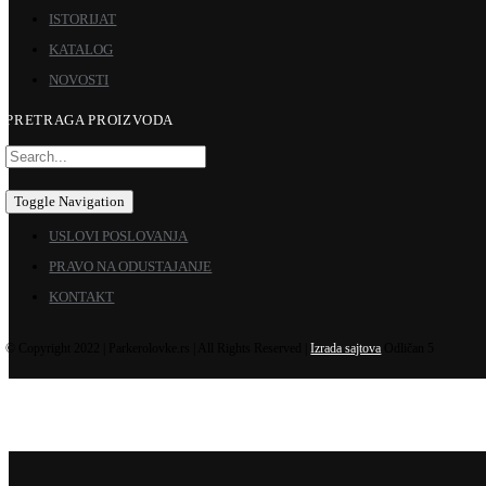
ISTORIJAT
KATALOG
NOVOSTI
PRETRAGA PROIZVODA
Toggle Navigation
USLOVI POSLOVANJA
PRAVO NA ODUSTAJANJE
KONTAKT
© Copyright 2022 | Parkerolovke.rs | All Rights Reserved |
Izrada sajtova
Odličan 5