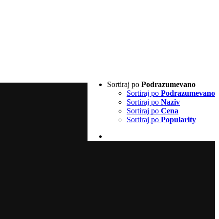
Sortiraj po
Podrazumevano
Sortiraj po
Podrazumevano
Sortiraj po
Naziv
Sortiraj po
Cena
Sortiraj po
Popularity