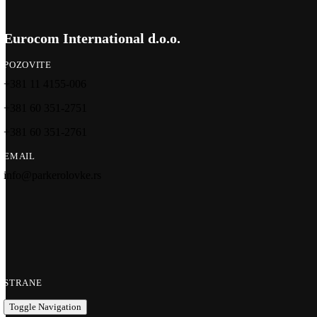
Eurocom International d.o.o.
POZOVITE
+381 11 4155-006
+381 60 351-2751
+381 60 351-2761
EMAIL
info@parkerolovke.rs
STRANE
Toggle Navigation