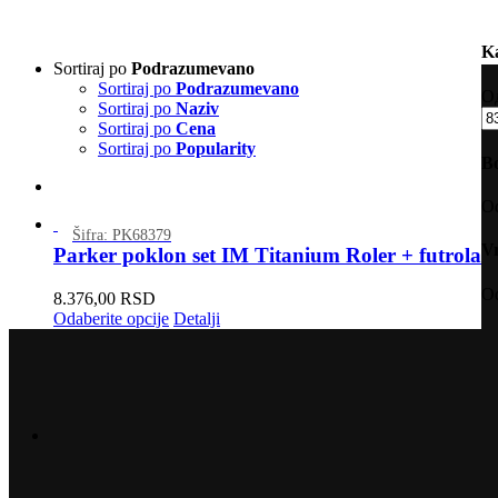
Ka
Sortiraj po
Podrazumevano
Sortiraj po
Podrazumevano
Од
Sortiraj po
Naziv
М
Sortiraj po
Cena
це
Sortiraj po
Popularity
B
Od
Šifra: PK68379
Vr
Parker poklon set IM Titanium Roler + futrola
Od
8.376,00
RSD
Odaberite opcije
Detalji