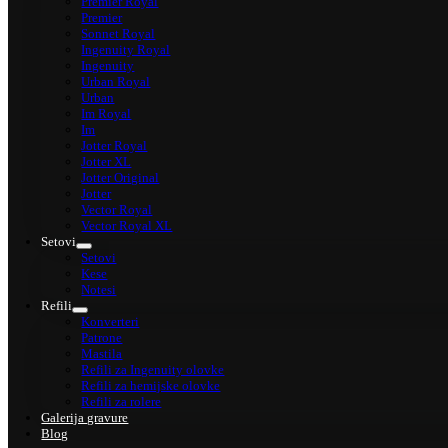
Premier Royal
Premier
Sonnet Royal
Ingenuity Royal
Ingenuity
Urban Royal
Urban
Im Royal
Im
Jotter Royal
Jotter XL
Jotter Original
Jotter
Vector Royal
Vector Royal XL
Setovi
Setovi
Kese
Notesi
Refili
Konverteri
Patrone
Mastila
Refili za Ingenuity olovke
Refili za hemijske olovke
Refili za rolere
Galerija gravure
Blog