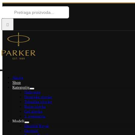
Skip
Search
to
for:
content
Toggle
Akcija
Navigation
Shop
Kategorije
Nalivpera
Hemijske olovke
Tehničke olovke
Roler olovke
Gel olovke
5. generacija
Modeli
Duofold Royal
Duofold