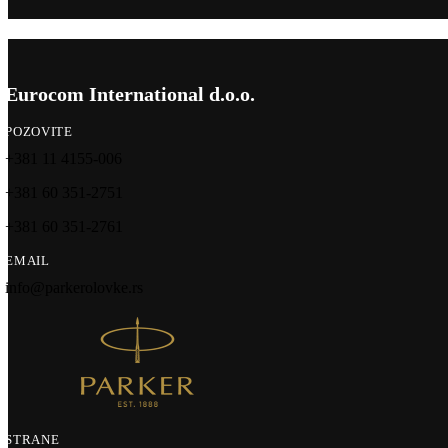
Eurocom International d.o.o.
POZOVITE
+381 11 4155-006
+381 60 351-2751
+381 60 351-2761
EMAIL
info@parkerolovke.rs
STRANE