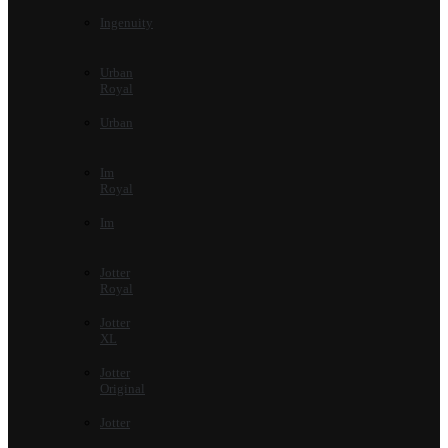
Ingenuity
Urban
Royal
Urban
Im
Royal
Im
Jotter
Royal
Jotter
XL
Jotter
Original
Jotter