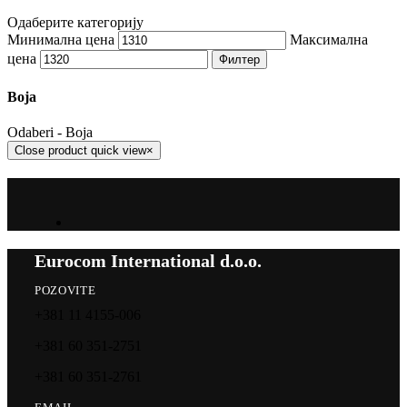
Одаберите категорију
Минимална цена
Максимална
цена
Филтер
Boja
Odaberi - Boja
Close product quick view
×
Eurocom International d.o.o.
POZOVITE
+381 11 4155-006
+381 60 351-2751
+381 60 351-2761