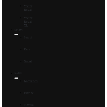
Vector
Royal
Vector
Royal
XL
Setovi
Setovi
Kese
Notesi
Refili
Konverteri
Patrone
Mastila