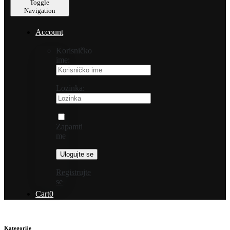
Toggle
Navigation
Account
Korisničko
ime:
Lozinka:
Zapamti
me
Registrujte
se
Cart
0
Kategorije