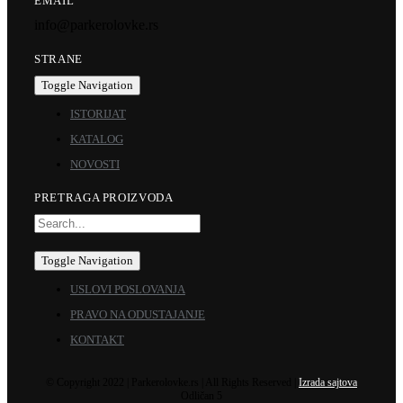
EMAIL
info@parkerolovke.rs
STRANE
Toggle Navigation
ISTORIJAT
KATALOG
NOVOSTI
PRETRAGA PROIZVODA
Toggle Navigation
USLOVI POSLOVANJA
PRAVO NA ODUSTAJANJE
KONTAKT
© Copyright 2022 | Parkerolovke.rs | All Rights Reserved |
Izrada sajtova
Odličan 5