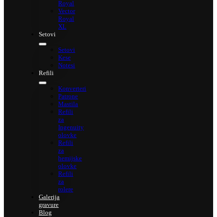
Royal
Vector
Royal
XL
Setovi
Setovi
Kese
Notesi
Refili
Konverteri
Patrone
Mastila
Refili
za
Ingenuity
olovke
Refili
za
hemijske
olovke
Refili
za
rolere
Galerija
gravure
Blog