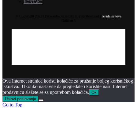
KONTAKT
© Copyright 2022 | Parkerolovke.rs | All Rights Reserved |
Izrada sajtova
Odličan 5
Ova Internet stranica koristi kolačiće za pružanje boljeg korisničkog
iskustva.. Ukoliko nastavite da pregledate i koristite našu Internet
prodavnicu slažete se sa upotrebom kolačića.
Ok
Uslovi poslovanja
Go to Top