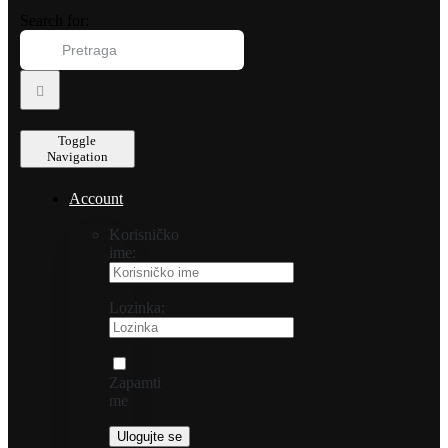
Search for:
Toggle
Navigation
Account
Korisničko
ime:
Lozinka:
Zapamti
me