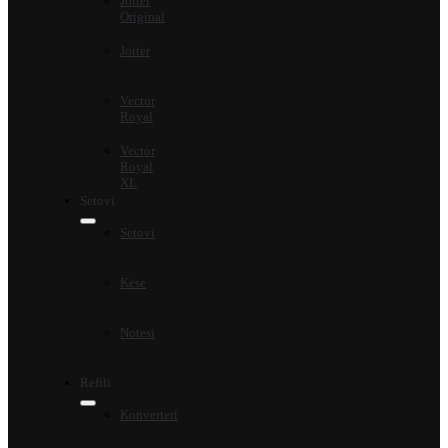
Jotter
Original
Jotter
Vector
Royal
Vector
Royal
XL
Setovi
Setovi
Kese
Notesi
Refili
Konverteri