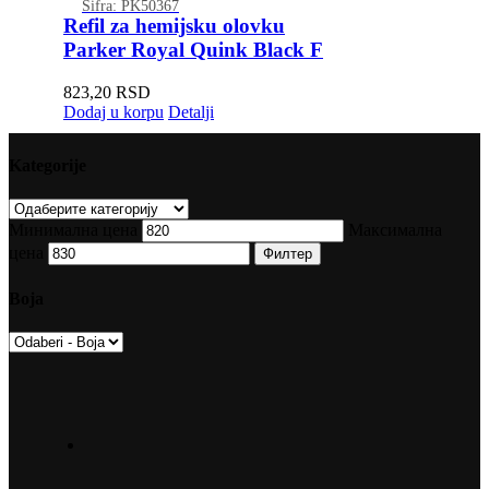
Šifra: PK50367
Refil za hemijsku olovku
Parker Royal Quink Black F
823,20
RSD
Dodaj u korpu
Detalji
Kategorije
Минимална цена
Максимална
цена
Филтер
Boja