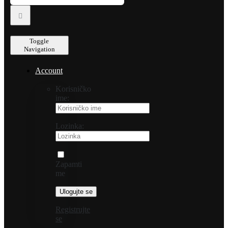
Toggle
Navigation
Account
Korisničko
ime:
Lozinka:
Zapamti
me
Registrujte
se