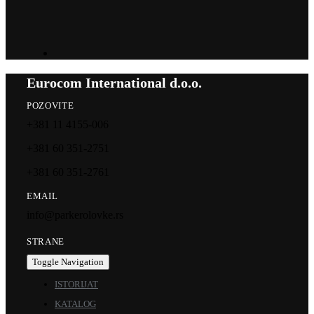
Eurocom International d.o.o.
POZOVITE
+381 11 4155-006
+381 60 351-2751
+381 60 351-2761
EMAIL
info@parkerolovke.rs
STRANE
Toggle Navigation
ISTORIJAT
KATALOG