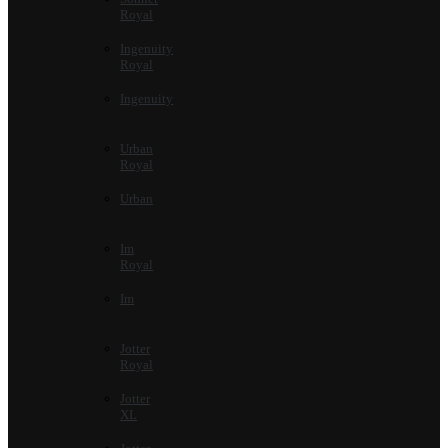
Royal
Ingenuity
Royal
Ingenuity
Urban
Royal
Urban
Im
Royal
Im
Jotter
Royal
Jotter
XL