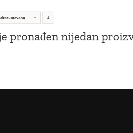
odrazumevano
je pronađen nijedan proiz