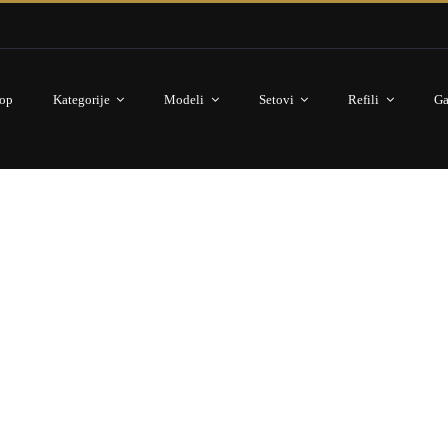
op
Kategorije
Modeli
Setovi
Refili
Ga