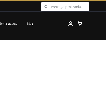
Search
for:
lerija gravure
Blog