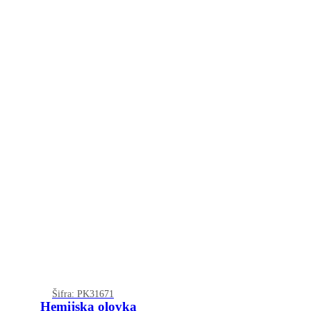
Šifra: PK31671
Hemijska olovka