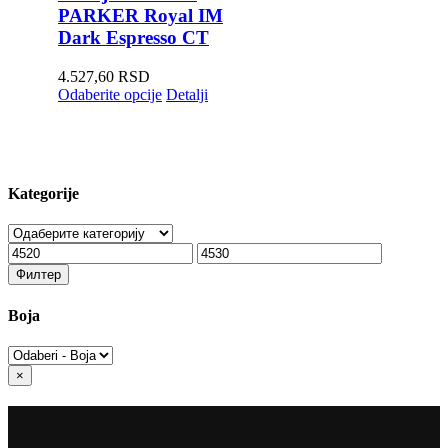
PARKER Royal IM
Dark Espresso CT
4.527,60
RSD
Odaberite opcije
Detalji
Kategorije
Минимална
Максимална
цена
цена
Филтер
Boja
Close
×
product
quick
view