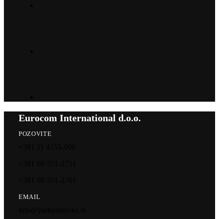
Eurocom International d.o.o.
POZOVITE
+381 11 4155-006
+381 60 351-2751
+381 60 351-2761
EMAIL
info@parkerolovke.rs