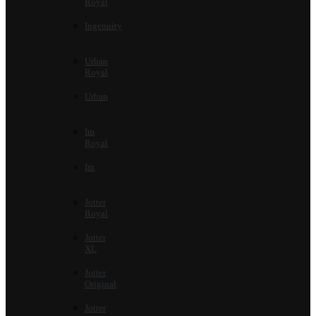
Royal
Ingenuity
Urban
Royal
Urban
Im
Royal
Im
Jotter
Royal
Jotter
XL
Jotter
Original
Jotter