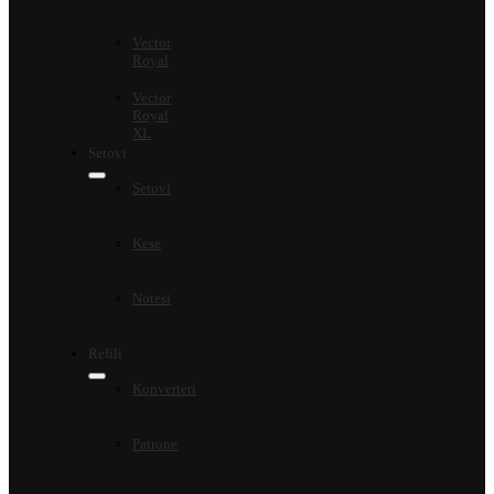
Vector
Royal
Vector
Royal
XL
Setovi
Setovi
Kese
Notesi
Refili
Konverteri
Patrone