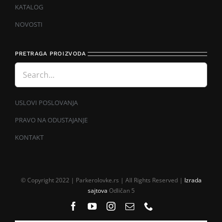
KATALOG
NOVOSTI
PRETRAGA PROIZVODA
USLOVI POSLOVANJA
PRAVO NA ODUSTAJANJE
KONTAKT
© Copyright 2022 | Parkerolovke.rs | All Rights Reserved |
Izrada
sajtova
Odličan 5