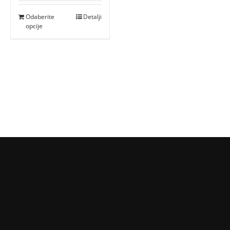
Odaberite
Detalji
opcije