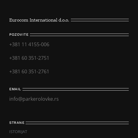
Eurocom International d.o.o.
POZOVITE
+381 11 4155-006
+381 60 351-2751
+381 60 351-2761
EMAIL
info@parkerolovke.rs
STRANE
ISTORIJAT