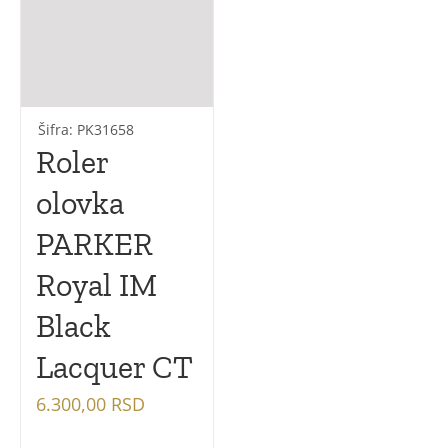
Jotter XL
Jotter Original
Šifra: PK31658
Jotter
Roler
Vector Royal
olovka
Vector Royal XL
PARKER
Royal IM
Black
Lacquer CT
6.300,00
RSD