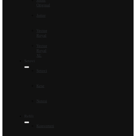
Jotter
Original
Jotter
Vector
Royal
Vector
Royal
XL
Setovi
Setovi
Kese
Notesi
Refili
Konverteri