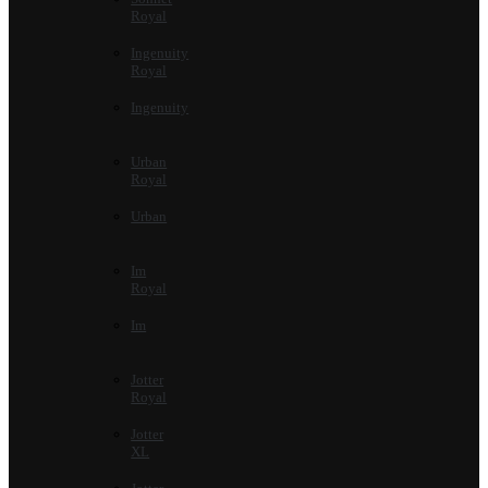
Royal
Ingenuity
Royal
Ingenuity
Urban
Royal
Urban
Im
Royal
Im
Jotter
Royal
Jotter
XL