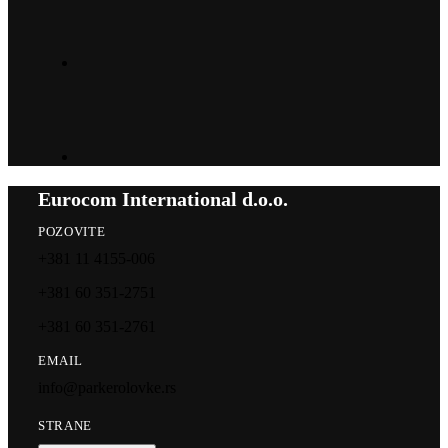
Eurocom International d.o.o.
POZOVITE
+381 11 4155-006
+381 60 351-2751
+381 60 351-2761
EMAIL
info@parkerolovke.rs
STRANE