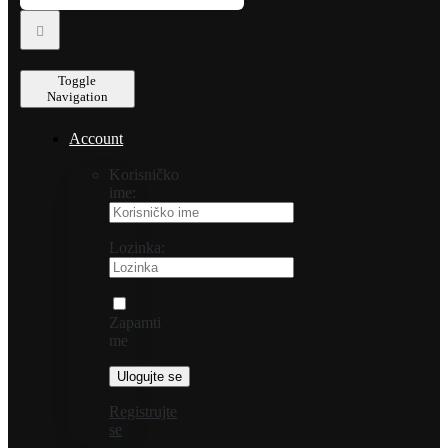
Toggle
Navigation
Account
Korisničko
ime:
Lozinka:
Zapamti
me
Registrujte
se