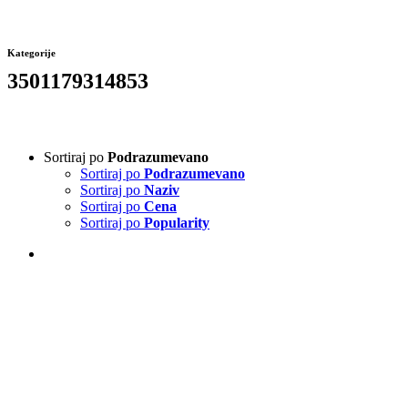
Kategorije
3501179314853
Sortiraj po
Podrazumevano
Sortiraj po
Podrazumevano
Sortiraj po
Naziv
Sortiraj po
Cena
Sortiraj po
Popularity