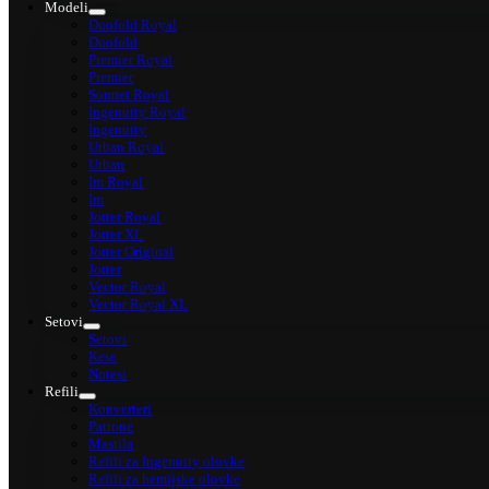
Modeli
Duofold Royal
Duofold
Premier Royal
Premier
Sonnet Royal
Ingenuity Royal
Ingenuity
Urban Royal
Urban
Im Royal
Im
Jotter Royal
Jotter XL
Jotter Original
Jotter
Vector Royal
Vector Royal XL
Setovi
Setovi
Kese
Notesi
Refili
Konverteri
Patrone
Mastila
Refili za Ingenuity olovke
Refili za hemijske olovke