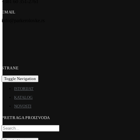
+381 60 351-2761
EMAIL
info@parkerolovke.rs
STRANE
Toggle Navigation
ISTORIJAT
KATALOG
NOVOSTI
PRETRAGA PROIZVODA