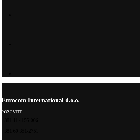
Eurocom International d.o.o.
POZOVITE
+381 11 4155-006
+381 60 351-2751