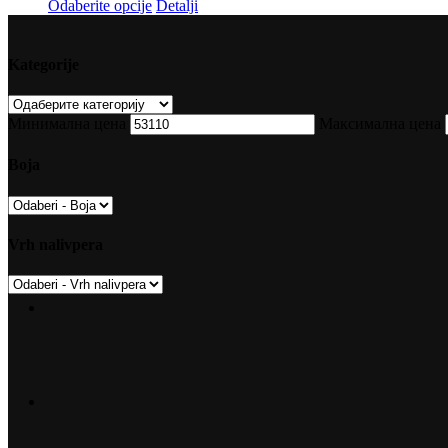
Odaberite opcije
Detalji
Kategorije
Минимална цена
Максимална цена
Boja
Vrh nalivpera