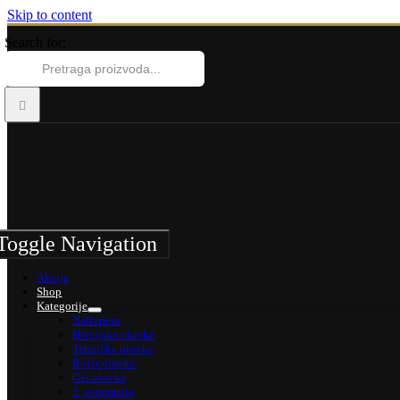
Skip to content
Search for:
Toggle Navigation
Akcija
Shop
Kategorije
Nalivpera
Hemijske olovke
Tehničke olovke
Roler olovke
Gel olovke
5. generacija