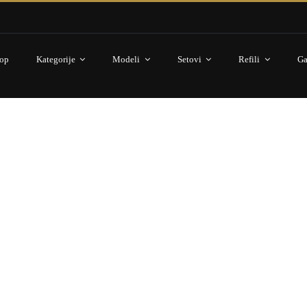
op
Kategorije
Modeli
Setovi
Refili
Ga