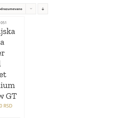
odrazumevano
1051
jska
ka
er
l
et
mium
w GT
00
RSD