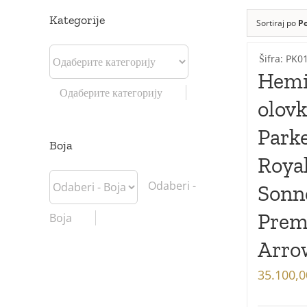
Kategorije
Sortiraj po
P
Šifra: PK0
Hemi
Одаберите категорију
olov
Park
Boja
Roya
Odaberi -
Sonn
Pre
Boja
Arro
35.100,