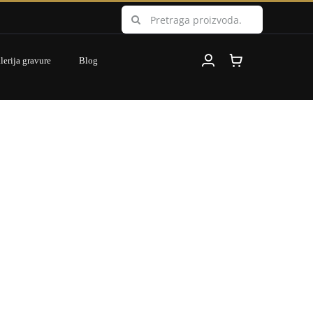
Search
for:
lerija gravure
Blog