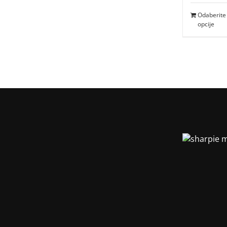
Odaberite
opcije