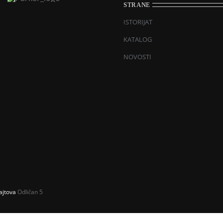
STRANE
ISTORIJAT
KATALOG
NOVOSTI
ajtova
Odličan 5