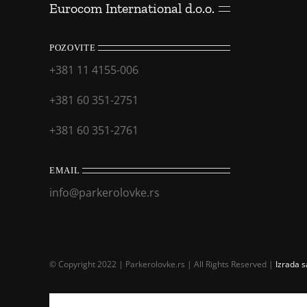
Eurocom International d.o.o.
POZOVITE
+381 11 4155-006
+381 60 351-2751
+381 60 351-2761
EMAIL
info@parkerolovke.rs
© Copyright 2022 | Parkerolovke.rs | All Rights Reserved |
Izrada s