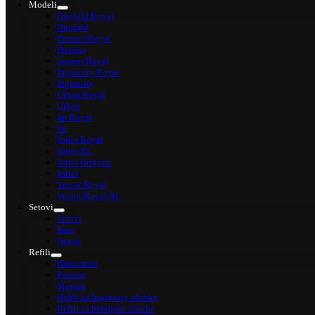
Modeli
Duofold Royal
Duofold
Premier Royal
Premier
Sonnet Royal
Ingenuity Royal
Ingenuity
Urban Royal
Urban
Im Royal
Im
Jotter Royal
Jotter XL
Jotter Original
Jotter
Vector Royal
Vector Royal XL
Setovi
Setovi
Kese
Notesi
Refili
Konverteri
Patrone
Mastila
Refili za Ingenuity olovke
Refili za hemijske olovke