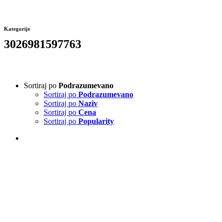
Kategorije
3026981597763
Sortiraj po
Podrazumevano
Sortiraj po
Podrazumevano
Sortiraj po
Naziv
Sortiraj po
Cena
Sortiraj po
Popularity