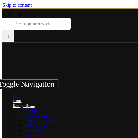
Skip to content
Search for:
Toggle Navigation
Akcija
Shop
Kategorije
Nalivpera
Hemijske olovke
Tehničke olovke
Roler olovke
Gel olovke
5. generacija