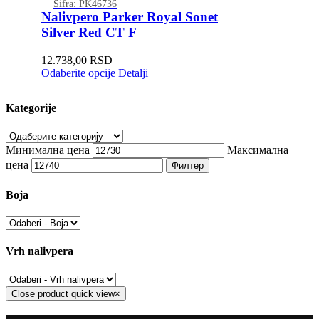
Šifra: PK46736
Nalivpero Parker Royal Sonet
Silver Red CT F
12.738,00
RSD
Odaberite opcije
Detalji
Kategorije
Минимална цена
Максимална
цена
Филтер
Boja
Vrh nalivpera
Close product quick view
×