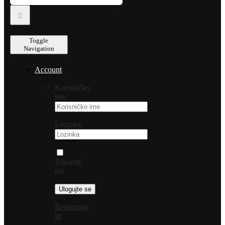
Toggle
Navigation
Account
Korisničko
ime:
Lozinka:
Zapamti
me
Registrujte
se