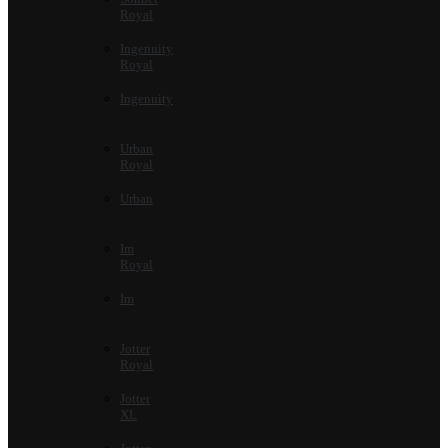
Royal
Ingenuity
Royal
Ingenuity
Urban
Royal
Urban
Im
Royal
Im
Jotter
Royal
Jotter
XL