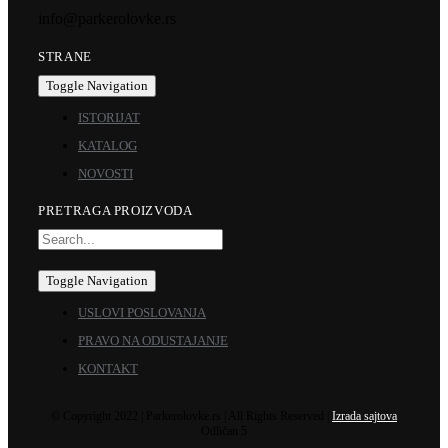
info@parkerolovke.rs
STRANE
Toggle Navigation
ISTORIJAT
KATALOG
NOVOSTI
PRETRAGA PROIZVODA
Toggle Navigation
USLOVI POSLOVANJA
PRAVO NA ODUSTAJANJE
KONTAKT
© Copyright 2022 | Parkerolovke.rs | All Rights Reserved |
Izrada sajtova
Odličan 5