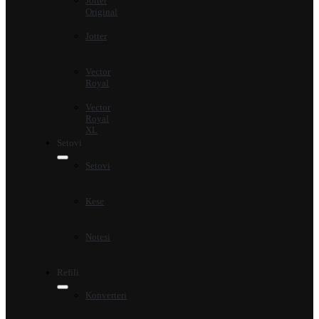
Jotter
Original
Jotter
Vector
Royal
Vector
Royal
XL
Setovi
Setovi
Kese
Notesi
Refili
Konverteri