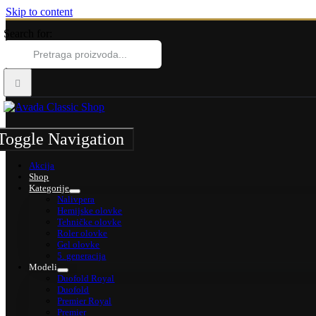
Skip to content
Search for:
Toggle Navigation
Akcija
Shop
Kategorije
Nalivpera
Hemijske olovke
Tehničke olovke
Roler olovke
Gel olovke
5. generacija
Modeli
Duofold Royal
Duofold
Premier Royal
Premier