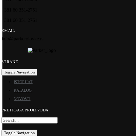
+381 60 351-2751
+381 60 351-2761
EMAIL
info@parkerolovke.rs
STRANE
Toggle Navigation
ISTORIJAT
KATALOG
NOVOSTI
PRETRAGA PROIZVODA
Toggle Navigation