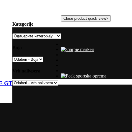
Close product quick view
×
Kategorije
Boja
Vrh nalivpera
SE GT