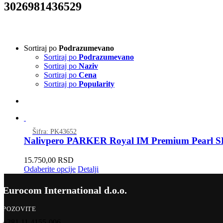
3026981436529
Sortiraj po
Podrazumevano
Sortiraj po
Podrazumevano
Sortiraj po
Naziv
Sortiraj po
Cena
Sortiraj po
Popularity
Šifra: PK43652
Nalivpero PARKER Royal IM Premium Pearl 
15.750,00
RSD
Odaberite opcije
Detalji
Eurocom International d.o.o.
POZOVITE
+381 11 4155-006