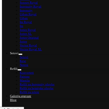
Sonnet Royal
Ingenuity Royal
Ingenuity
Urban Royal
Urban
Im Royal
Im
Jotter Royal
Jotter XL
Jotter Original
Jotter
Vector Royal
Vector Royal XL
Setovi
Setovi
Kese
Notesi
Refili
Konverteri
Patrone
Mastila
Refili za Ingenuity olovke
Refili za hemijske olovke
Refili za rolere
Galerija gravure
Blog