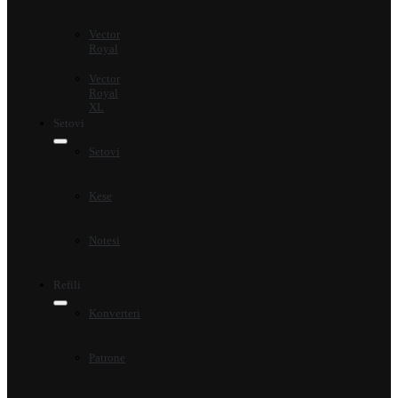
Vector
Royal
Vector
Royal
XL
Setovi
Setovi
Kese
Notesi
Refili
Konverteri
Patrone