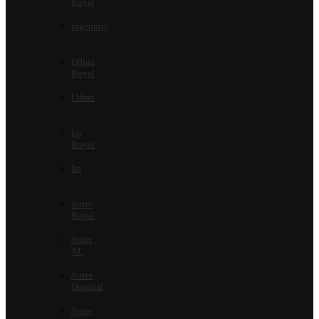
Royal
Ingenuity
Urban
Royal
Urban
Im
Royal
Im
Jotter
Royal
Jotter
XL
Jotter
Original
Jotter