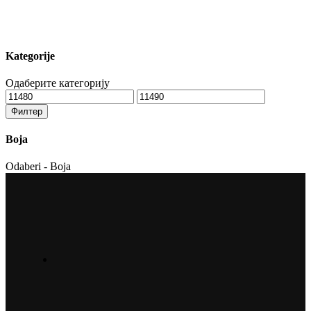
Kategorije
Одаберите категорију
Минимална
Максимална
цена
цена
Филтер
Boja
Odaberi - Boja